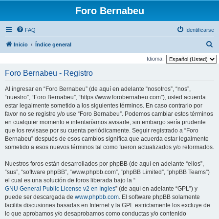
Foro Bernabeu
FAQ
Identificarse
B
Inicio
Índice general
u
Idioma:
s
Foro Bernabeu - Registro
c
Al ingresar en “Foro Bernabeu” (de aquí en adelante “nosotros”, “nos”,
a
“nuestro”, “Foro Bernabeu”, “https://www.forobernabeu.com”), usted acuerda
r
estar legalmente sometido a los siguientes términos. En caso contrario por
favor no se registre y/o use “Foro Bernabeu”. Podemos cambiar estos términos
en cualquier momento e intentaríamos avisarle, sin embargo sería prudente
que los revisase por su cuenta periódicamente. Seguir registrado a “Foro
Bernabeu” después de esos cambios significa que acuerda estar legalmente
sometido a esos nuevos términos tal como fueron actualizados y/o reformados.
Nuestros foros están desarrollados por phpBB (de aquí en adelante “ellos”,
“sus”, “software phpBB”, “www.phpbb.com”, “phpBB Limited”, “phpBB Teams”)
el cual es una solución de foros liberada bajo la “
GNU General Public License v2 en Ingles
” (de aquí en adelante “GPL”) y
puede ser descargada de
www.phpbb.com
. El software phpBB solamente
facilita discusiones basadas en Internet y la GPL estrictamente los excluye de
lo que aprobamos y/o desaprobamos como conductas y/o contenido