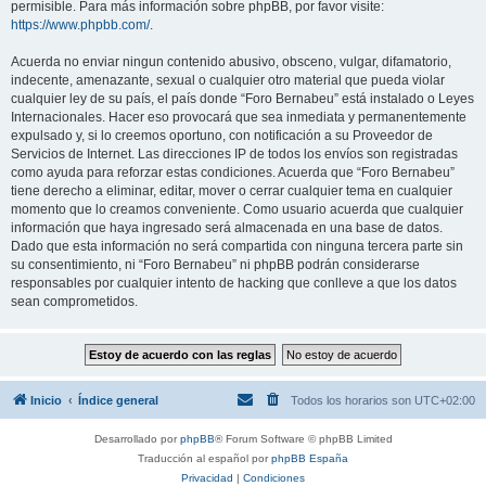
permisible. Para más información sobre phpBB, por favor visite:
https://www.phpbb.com/
.
Acuerda no enviar ningun contenido abusivo, obsceno, vulgar, difamatorio,
indecente, amenazante, sexual o cualquier otro material que pueda violar
cualquier ley de su país, el país donde “Foro Bernabeu” está instalado o Leyes
Internacionales. Hacer eso provocará que sea inmediata y permanentemente
expulsado y, si lo creemos oportuno, con notificación a su Proveedor de
Servicios de Internet. Las direcciones IP de todos los envíos son registradas
como ayuda para reforzar estas condiciones. Acuerda que “Foro Bernabeu”
tiene derecho a eliminar, editar, mover o cerrar cualquier tema en cualquier
momento que lo creamos conveniente. Como usuario acuerda que cualquier
información que haya ingresado será almacenada en una base de datos.
Dado que esta información no será compartida con ninguna tercera parte sin
su consentimiento, ni “Foro Bernabeu” ni phpBB podrán considerarse
responsables por cualquier intento de hacking que conlleve a que los datos
sean comprometidos.
Inicio
Índice general
Todos los horarios son
UTC+02:00
Desarrollado por
phpBB
® Forum Software © phpBB Limited
Traducción al español por
phpBB España
Privacidad
|
Condiciones