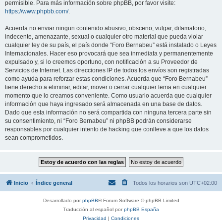
permisible. Para más información sobre phpBB, por favor visite:
https://www.phpbb.com/
.
Acuerda no enviar ningun contenido abusivo, obsceno, vulgar, difamatorio,
indecente, amenazante, sexual o cualquier otro material que pueda violar
cualquier ley de su país, el país donde “Foro Bernabeu” está instalado o Leyes
Internacionales. Hacer eso provocará que sea inmediata y permanentemente
expulsado y, si lo creemos oportuno, con notificación a su Proveedor de
Servicios de Internet. Las direcciones IP de todos los envíos son registradas
como ayuda para reforzar estas condiciones. Acuerda que “Foro Bernabeu”
tiene derecho a eliminar, editar, mover o cerrar cualquier tema en cualquier
momento que lo creamos conveniente. Como usuario acuerda que cualquier
información que haya ingresado será almacenada en una base de datos.
Dado que esta información no será compartida con ninguna tercera parte sin
su consentimiento, ni “Foro Bernabeu” ni phpBB podrán considerarse
responsables por cualquier intento de hacking que conlleve a que los datos
sean comprometidos.
Inicio
Índice general
Todos los horarios son
UTC+02:00
Desarrollado por
phpBB
® Forum Software © phpBB Limited
Traducción al español por
phpBB España
Privacidad
|
Condiciones