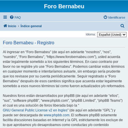
Foro Bernabeu
FAQ
Identificarse
B
Inicio
Índice general
u
Idioma:
s
Foro Bernabeu - Registro
c
Al ingresar en “Foro Bernabeu” (de aquí en adelante “nosotros”, “nos”,
a
“nuestro”, “Foro Bernabeu”, “https://www.forobernabeu.com”), usted acuerda
r
estar legalmente sometido a los siguientes términos. En caso contrario por
favor no se registre y/o use “Foro Bernabeu”. Podemos cambiar estos términos
en cualquier momento e intentaríamos avisarle, sin embargo sería prudente
que los revisase por su cuenta periódicamente. Seguir registrado a “Foro
Bernabeu” después de esos cambios significa que acuerda estar legalmente
sometido a esos nuevos términos tal como fueron actualizados y/o reformados.
Nuestros foros están desarrollados por phpBB (de aquí en adelante “ellos”,
“sus”, “software phpBB”, “www.phpbb.com”, “phpBB Limited”, “phpBB Teams”)
el cual es una solución de foros liberada bajo la “
GNU General Public License v2 en Ingles
” (de aquí en adelante “GPL”) y
puede ser descargada de
www.phpbb.com
. El software phpBB solamente
facilita discusiones basadas en Internet y la GPL estrictamente los excluye de
lo que aprobamos y/o desaprobamos como conductas y/o contenido