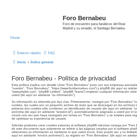
Foro Bernabeu
Foro de encuentro para fanáticos del Real
Madrid y su estadio, el Santiago Bernabeu
Obviar
Enlaces rápidos
FAQ
Inicio
Índice general
Foro Bernabeu - Política de privacidad
Esta política explica con detalle cómo “Foro Bernabeu” junto con sus empresas asociadas
“nuestro”, “Foro Bernabeu”, “https://www.forobernabeu.com”) y phpBB (de aquí en adelant
“www.phpbb.com”, “phpBB Limited”, “phpBB Teams”) emplean cualquier información obten
usted (de aquí en adelante “su información”).
Su información es obtenida por dos vías. Primeramente, navegar por “Foro Bernabeu” h
cookies, las cuales son un pequeño archivo de texto que se descargan en los archivos
primeras dos cookies sólo contienen un identificador de usuario (de aquí en adelante “use
anónima (de aquí en adelante “session-id”), automáticamente asignada a usted por el s
creará una vez que haya navegado por temas en “Foro Bernabeu” y se emplea para regis
de optimizar su experiencia de usuario.
Además podemos crear cookies externas al software phpBB mientras navega por “Foro B
de este documento que solamente se refiere a las páginas creadas por el software ph
obtenemos su información es mediante lo que usted envía. Esto puede ser, y no limita
aquí en adelante “envíos anónimos”), su registro en “Foro Bernabeu” (de aquí en adela