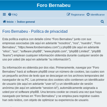
Foro Bernabeu
FAQ
Registrarse
Identificarse
B
Inicio
Índice general
u
Foro Bernabeu - Política de privacidad
s
c
Esta política explica con detalle cómo “Foro Bernabeu” junto con sus
empresas asociadas (de aquí en adelante “nosotros”, “nos”, “nuestro”, “Foro
a
Bernabeu”, “https://www.forobernabeu.com”) y phpBB (de aquí en adelante
r
“ellos”, “sus”, “software phpBB”, “www.phpbb.com”, “phpBB Limited”, “phpBB
Teams”) emplean cualquier información obtenida durante cualquier sesión de
uso por usted (de aquí en adelante “su información”).
Su información es obtenida por dos vías. Primeramente, navegar por “Foro
Bernabeu” hará al software phpBB crear un número de cookies, las cuales son
un pequeño archivo de texto que se descargan en los archivos temporales del
navegador de su PC. Las primeras dos cookies sólo contienen un identificador
de usuario (de aquí en adelante “user-id”) y un identificador de sesión
anónima (de aquí en adelante “session-id”), automáticamente asignada a
usted por el software phpBB. Una tercera cookie se creará una vez que haya
navegado por temas en “Foro Bernabeu” y se emplea para registrar cuales
han sido leídos, con objeto de optimizar su experiencia de usuario.