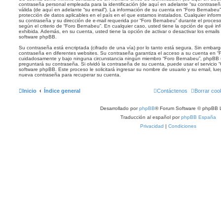
contraseña personal empleada para la identificación (de aquí en adelante “su contraseña
válida (de aquí en adelante “su email”). La información de su cuenta en “Foro Bernabeu”
protección de datos aplicables en el país en el que estamos instalados. Cualquier infor
su contraseña y su dirección de e-mail requerida por “Foro Bernabeu” durante el proceso 
según el criterio de “Foro Bernabeu”. En cualquier caso, usted tiene la opción de qué i
exhibida. Además, en su cuenta, usted tiene la opción de activar o desactivar los emai
software phpBB.
Su contraseña está encriptada (cifrado de una vía) por lo tanto está segura. Sin emba
contraseña en diferentes websites. Su contraseña garantiza el acceso a su cuenta en “
cuidadosamente y bajo ninguna circunstancia ningún miembro “Foro Bernabeu”, phpBB u 
preguntará su contraseña. Si olvidó la contraseña de su cuenta, puede usar el servicio “
software phpBB. Este proceso le solicitará ingresar su nombre de usuario y su email, l
nueva contraseña para recuperar su cuenta.
Inicio
Índice general
Contáctenos
Borrar coo
Desarrollado por
phpBB
® Forum Software © phpBB L
Traducción al español por
phpBB España
Privacidad
|
Condiciones