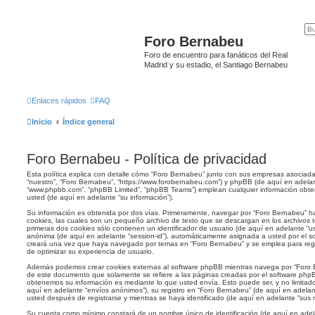
Foro Bernabeu
Foro de encuentro para fanáticos del Real
Madrid y su estadio, el Santiago Bernabeu
Enlaces rápidos
FAQ
Inicio
Índice general
Foro Bernabeu - Política de privacidad
Esta política explica con detalle cómo “Foro Bernabeu” junto con sus empresas asociadas
“nuestro”, “Foro Bernabeu”, “https://www.forobernabeu.com”) y phpBB (de aquí en adelant
“www.phpbb.com”, “phpBB Limited”, “phpBB Teams”) emplean cualquier información obten
usted (de aquí en adelante “su información”).
Su información es obtenida por dos vías. Primeramente, navegar por “Foro Bernabeu” h
cookies, las cuales son un pequeño archivo de texto que se descargan en los archivos
primeras dos cookies sólo contienen un identificador de usuario (de aquí en adelante “use
anónima (de aquí en adelante “session-id”), automáticamente asignada a usted por el s
creará una vez que haya navegado por temas en “Foro Bernabeu” y se emplea para regis
de optimizar su experiencia de usuario.
Además podemos crear cookies externas al software phpBB mientras navega por “Foro B
de este documento que solamente se refiere a las páginas creadas por el software ph
obtenemos su información es mediante lo que usted envía. Esto puede ser, y no limita
aquí en adelante “envíos anónimos”), su registro en “Foro Bernabeu” (de aquí en adela
usted después de registrarse y mientras se haya identificado (de aquí en adelante “sus 
Su cuenta como mínimo constará de un nombre único de identificación (de aquí en adel