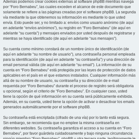
Además podemos crear cookies externas al software phpBB mientras navega
por “Foro Bernabeu”, las cuales exceden el alcance de este documento que
solamente se refiere a las páginas creadas por el software phpBB. La segunda
vía mediante la que obtenemos su información es mediante lo que usted
envía. Esto puede ser, y no limitado a: envíos como usuario anónimo (de aquí
en adelante “envíos anónimos”), su registro en “Foro Bernabeu” (de aquí en
adelante “su cuenta”) y mensajes enviados por usted después de registrarse y
mientras se haya identificado (de aquí en adelante “sus mensajes”).
Su cuenta como mínimo constará de un nombre único de identificación (de
aquí en adelante “su nombre de usuario”), una contraseña personal empleada
para la identificación (de aquí en adelante “su contraseña”) y una dirección de
email personal válida (de aquí en adelante “su email”). La información de su
cuenta en “Foro Bernabeu” está protegida por las leyes de protección de datos
aplicables en el país en el que estamos instalados. Cualquier información más
allá de su nombre de usuario, su contraseña y su dirección de e-mail
requerida por “Foro Bernabeu” durante el proceso de registro será obligatoria
u opcional, según el criterio de “Foro Bernabeu”. En cualquier caso, usted
tiene la opción de qué información en su cuenta será públicamente exhibida.
Además, en su cuenta, usted tiene la opción de activar o desactivar los emails
generados automáticamente por el software phpBB.
Su contraseña está encriptada (cifrado de una vía) por lo tanto está segura.
Sin embargo, se recomienda que no emplee la misma contraseña en
diferentes websites. Su contraseña garantiza el acceso a su cuenta en “Foro
Bernabeu”, por favor guárdela cuidadosamente y bajo ninguna circunstancia
ningún miembro “Foro Bernabeu”, phpBB u otra tercera parte, legítimamente le