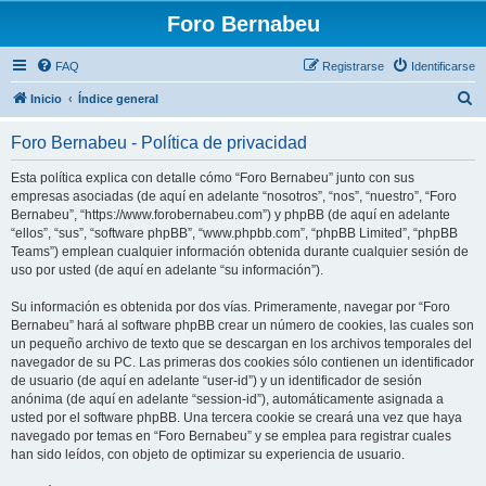
Foro Bernabeu
FAQ
Registrarse
Identificarse
B
Inicio
Índice general
u
Foro Bernabeu - Política de privacidad
s
c
Esta política explica con detalle cómo “Foro Bernabeu” junto con sus
empresas asociadas (de aquí en adelante “nosotros”, “nos”, “nuestro”, “Foro
a
Bernabeu”, “https://www.forobernabeu.com”) y phpBB (de aquí en adelante
r
“ellos”, “sus”, “software phpBB”, “www.phpbb.com”, “phpBB Limited”, “phpBB
Teams”) emplean cualquier información obtenida durante cualquier sesión de
uso por usted (de aquí en adelante “su información”).
Su información es obtenida por dos vías. Primeramente, navegar por “Foro
Bernabeu” hará al software phpBB crear un número de cookies, las cuales son
un pequeño archivo de texto que se descargan en los archivos temporales del
navegador de su PC. Las primeras dos cookies sólo contienen un identificador
de usuario (de aquí en adelante “user-id”) y un identificador de sesión
anónima (de aquí en adelante “session-id”), automáticamente asignada a
usted por el software phpBB. Una tercera cookie se creará una vez que haya
navegado por temas en “Foro Bernabeu” y se emplea para registrar cuales
han sido leídos, con objeto de optimizar su experiencia de usuario.