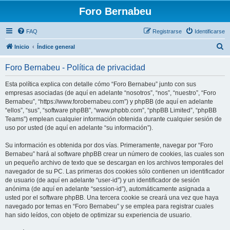
Foro Bernabeu
FAQ
Registrarse
Identificarse
B
Inicio
Índice general
u
Foro Bernabeu - Política de privacidad
s
c
Esta política explica con detalle cómo “Foro Bernabeu” junto con sus
empresas asociadas (de aquí en adelante “nosotros”, “nos”, “nuestro”, “Foro
a
Bernabeu”, “https://www.forobernabeu.com”) y phpBB (de aquí en adelante
r
“ellos”, “sus”, “software phpBB”, “www.phpbb.com”, “phpBB Limited”, “phpBB
Teams”) emplean cualquier información obtenida durante cualquier sesión de
uso por usted (de aquí en adelante “su información”).
Su información es obtenida por dos vías. Primeramente, navegar por “Foro
Bernabeu” hará al software phpBB crear un número de cookies, las cuales son
un pequeño archivo de texto que se descargan en los archivos temporales del
navegador de su PC. Las primeras dos cookies sólo contienen un identificador
de usuario (de aquí en adelante “user-id”) y un identificador de sesión
anónima (de aquí en adelante “session-id”), automáticamente asignada a
usted por el software phpBB. Una tercera cookie se creará una vez que haya
navegado por temas en “Foro Bernabeu” y se emplea para registrar cuales
han sido leídos, con objeto de optimizar su experiencia de usuario.