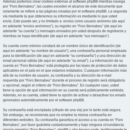
Además podemos crear cookies externas al software phpBB mientras navega
por “Foro Bernabeu”, las cuales exceden el alcance de este documento que
solamente se refiere a las páginas creadas por el software phpBB. La segunda
vía mediante la que obtenemos su información es mediante lo que usted
envía. Esto puede ser, y no limitado a: envíos como usuario anónimo (de aquí
en adelante “envíos anónimos”), su registro en “Foro Bernabeu” (de aquí en
adelante “su cuenta”) y mensajes enviados por usted después de registrarse y
mientras se haya identificado (de aquí en adelante “sus mensajes”).
Su cuenta como mínimo constará de un nombre único de identificación (de
aquí en adelante “su nombre de usuario”), una contraseña personal empleada
para la identificación (de aquí en adelante “su contraseña”) y una dirección de
email personal válida (de aquí en adelante “su email”). La información de su
cuenta en “Foro Bernabeu” está protegida por las leyes de protección de datos
aplicables en el país en el que estamos instalados. Cualquier información más
allá de su nombre de usuario, su contraseña y su dirección de e-mail
requerida por “Foro Bernabeu” durante el proceso de registro será obligatoria
u opcional, según el criterio de “Foro Bernabeu”. En cualquier caso, usted
tiene la opción de qué información en su cuenta será públicamente exhibida.
Además, en su cuenta, usted tiene la opción de activar o desactivar los emails
generados automáticamente por el software phpBB.
Su contraseña está encriptada (cifrado de una vía) por lo tanto está segura.
Sin embargo, se recomienda que no emplee la misma contraseña en
diferentes websites. Su contraseña garantiza el acceso a su cuenta en “Foro
Bernabeu”, por favor guárdela cuidadosamente y bajo ninguna circunstancia
ningún miembro “Foro Bernabeu”, phpBB u otra tercera parte, legítimamente le