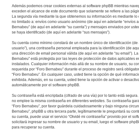
Además podemos crear cookies externas al software phpBB mientras naveg
exceden el alcance de este documento que solamente se refiere a las pági
La segunda vía mediante la que obtenemos su información es mediante lo q
no limitado a: envíos como usuario anónimo (de aquí en adelante “envíos an
Bernabeu” (de aquí en adelante “su cuenta”) y mensajes enviados por uste
se haya identificado (de aquí en adelante “sus mensajes”).
Su cuenta como mínimo constará de un nombre único de identificación (de
usuario”), una contraseña personal empleada para la identificación (de aqu
una dirección de email personal válida (de aquí en adelante “su email”). L
Bernabeu” está protegida por las leyes de protección de datos aplicables e
instalados. Cualquier información más allá de su nombre de usuario, su con
requerida por “Foro Bernabeu” durante el proceso de registro será obligatori
“Foro Bernabeu”. En cualquier caso, usted tiene la opción de qué informac
exhibida. Además, en su cuenta, usted tiene la opción de activar o desacti
automáticamente por el software phpBB.
Su contraseña está encriptada (cifrado de una vía) por lo tanto está segur
no emplee la misma contraseña en diferentes websites. Su contraseña gara
“Foro Bernabeu”, por favor guárdela cuidadosamente y bajo ninguna circu
Bernabeu”, phpBB u otra tercera parte, legítimamente le preguntará su cont
su cuenta, puede usar el servicio “Olvidé mi contraseña” provisto por el so
solicitará ingresar su nombre de usuario y su email, luego el software ph
para recuperar su cuenta.