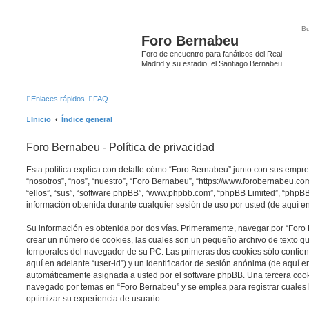
Foro Bernabeu
Foro de encuentro para fanáticos del Real
Madrid y su estadio, el Santiago Bernabeu
Enlaces rápidos
FAQ
Inicio
Índice general
Foro Bernabeu - Política de privacidad
Esta política explica con detalle cómo “Foro Bernabeu” junto con sus empr
“nosotros”, “nos”, “nuestro”, “Foro Bernabeu”, “https://www.forobernabeu.c
“ellos”, “sus”, “software phpBB”, “www.phpbb.com”, “phpBB Limited”, “php
información obtenida durante cualquier sesión de uso por usted (de aquí en
Su información es obtenida por dos vías. Primeramente, navegar por “Foro
crear un número de cookies, las cuales son un pequeño archivo de texto q
temporales del navegador de su PC. Las primeras dos cookies sólo contiene
aquí en adelante “user-id”) y un identificador de sesión anónima (de aquí en
automáticamente asignada a usted por el software phpBB. Una tercera coo
navegado por temas en “Foro Bernabeu” y se emplea para registrar cuales h
optimizar su experiencia de usuario.