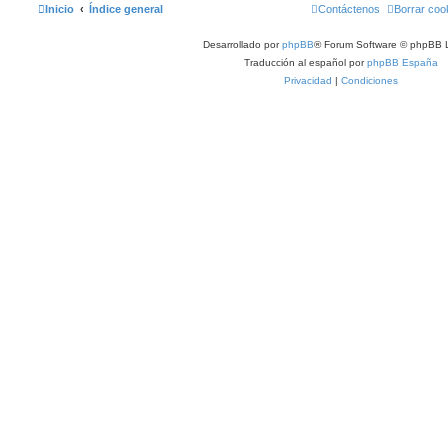
Inicio
Índice general
Contáctenos
Borrar coo
Desarrollado por
phpBB
® Forum Software © phpBB L
Traducción al español por
phpBB España
Privacidad
|
Condiciones