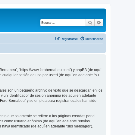
Buscar
Búsqueda avanza
Registrarse
Identificarse
o Bernabeu”, “https://www.forobernabeu.com”) y phpBB (de aquí
 cualquier sesión de uso por usted (de aquí en adelante “su
uales son un pequeño archivo de texto que se descargan en los
 y un identificador de sesión anónima (de aquí en adelante
Foro Bernabeu” y se emplea para registrar cuales han sido
to que solamente se refiere a las páginas creadas por el
íos como usuario anónimo (de aquí en adelante “envíos
 haya identificado (de aquí en adelante “sus mensajes”).