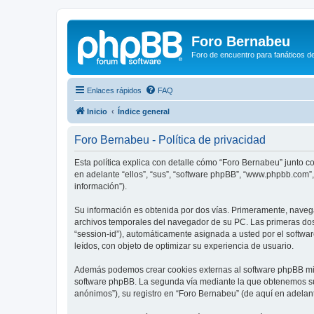
Foro Bernabeu
Foro de encuentro para fanáticos de
Enlaces rápidos
FAQ
Inicio
Índice general
Foro Bernabeu - Política de privacidad
Esta política explica con detalle cómo “Foro Bernabeu” junto 
en adelante “ellos”, “sus”, “software phpBB”, “www.phpbb.com”
información”).
Su información es obtenida por dos vías. Primeramente, naveg
archivos temporales del navegador de su PC. Las primeras dos 
“session-id”), automáticamente asignada a usted por el softw
leídos, con objeto de optimizar su experiencia de usuario.
Además podemos crear cookies externas al software phpBB mie
software phpBB. La segunda vía mediante la que obtenemos su 
anónimos”), su registro en “Foro Bernabeu” (de aquí en adelan