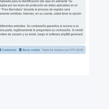
pleada para la identificación (de aquí en adelante “su
egida por las leyes de protección de datos aplicables en el
r “Foro Bernabeu” durante el proceso de registro será
icamente exhibida. Además, en su cuenta, usted tiene la opción
diferentes websites. Su contraseña garantiza el acceso a su
ra parte, legítimamente le preguntará su contraseña. Si olvidó
 nombre de usuario y su email, luego el software phpBB generará
Contáctenos
Borrar cookies
Todos los horarios son
UTC+02:00