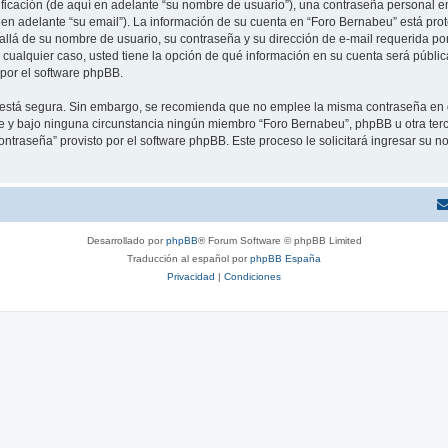
cación (de aquí en adelante “su nombre de usuario”), una contraseña personal em
 en adelante “su email”). La información de su cuenta en “Foro Bernabeu” está prot
allá de su nombre de usuario, su contraseña y su dirección de e-mail requerida po
En cualquier caso, usted tiene la opción de qué información en su cuenta será públ
por el software phpBB.
to está segura. Sin embargo, se recomienda que no emplee la misma contraseña en 
y bajo ninguna circunstancia ningún miembro “Foro Bernabeu”, phpBB u otra terce
contraseña” provisto por el software phpBB. Este proceso le solicitará ingresar su
Desarrollado por
phpBB
® Forum Software © phpBB Limited
Traducción al español por
phpBB España
Privacidad
|
Condiciones