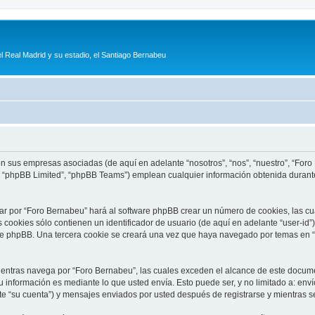
l Real Madrid y su estadio, el Santiago Bernabeu
con sus empresas asociadas (de aquí en adelante “nosotros”, “nos”, “nuestro”, “For
, “phpBB Limited”, “phpBB Teams”) emplean cualquier información obtenida durante
ar por “Foro Bernabeu” hará al software phpBB crear un número de cookies, las c
cookies sólo contienen un identificador de usuario (de aquí en adelante “user-id”)
are phpBB. Una tercera cookie se creará una vez que haya navegado por temas en “
ntras navega por “Foro Bernabeu”, las cuales exceden el alcance de este documen
información es mediante lo que usted envía. Esto puede ser, y no limitado a: env
te “su cuenta”) y mensajes enviados por usted después de registrarse y mientras se