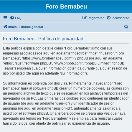
Foro Bernabeu
FAQ
Registrarse
Identificarse
B
Inicio
Índice general
u
Foro Bernabeu - Política de privacidad
s
c
Esta política explica con detalle cómo “Foro Bernabeu” junto con sus
empresas asociadas (de aquí en adelante “nosotros”, “nos”, “nuestro”, “Foro
a
Bernabeu”, “https://www.forobernabeu.com”) y phpBB (de aquí en adelante
r
“ellos”, “sus”, “software phpBB”, “www.phpbb.com”, “phpBB Limited”, “phpBB
Teams”) emplean cualquier información obtenida durante cualquier sesión de
uso por usted (de aquí en adelante “su información”).
Su información es obtenida por dos vías. Primeramente, navegar por “Foro
Bernabeu” hará al software phpBB crear un número de cookies, las cuales son
un pequeño archivo de texto que se descargan en los archivos temporales del
navegador de su PC. Las primeras dos cookies sólo contienen un identificador
de usuario (de aquí en adelante “user-id”) y un identificador de sesión
anónima (de aquí en adelante “session-id”), automáticamente asignada a
usted por el software phpBB. Una tercera cookie se creará una vez que haya
navegado por temas en “Foro Bernabeu” y se emplea para registrar cuales
han sido leídos, con objeto de optimizar su experiencia de usuario.