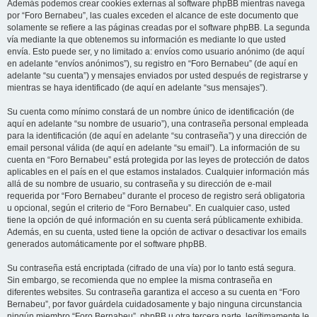
Además podemos crear cookies externas al software phpBB mientras navega
por “Foro Bernabeu”, las cuales exceden el alcance de este documento que
solamente se refiere a las páginas creadas por el software phpBB. La segunda
vía mediante la que obtenemos su información es mediante lo que usted
envía. Esto puede ser, y no limitado a: envíos como usuario anónimo (de aquí
en adelante “envíos anónimos”), su registro en “Foro Bernabeu” (de aquí en
adelante “su cuenta”) y mensajes enviados por usted después de registrarse y
mientras se haya identificado (de aquí en adelante “sus mensajes”).
Su cuenta como mínimo constará de un nombre único de identificación (de
aquí en adelante “su nombre de usuario”), una contraseña personal empleada
para la identificación (de aquí en adelante “su contraseña”) y una dirección de
email personal válida (de aquí en adelante “su email”). La información de su
cuenta en “Foro Bernabeu” está protegida por las leyes de protección de datos
aplicables en el país en el que estamos instalados. Cualquier información más
allá de su nombre de usuario, su contraseña y su dirección de e-mail
requerida por “Foro Bernabeu” durante el proceso de registro será obligatoria
u opcional, según el criterio de “Foro Bernabeu”. En cualquier caso, usted
tiene la opción de qué información en su cuenta será públicamente exhibida.
Además, en su cuenta, usted tiene la opción de activar o desactivar los emails
generados automáticamente por el software phpBB.
Su contraseña está encriptada (cifrado de una vía) por lo tanto está segura.
Sin embargo, se recomienda que no emplee la misma contraseña en
diferentes websites. Su contraseña garantiza el acceso a su cuenta en “Foro
Bernabeu”, por favor guárdela cuidadosamente y bajo ninguna circunstancia
ningún miembro “Foro Bernabeu”, phpBB u otra tercera parte, legítimamente le