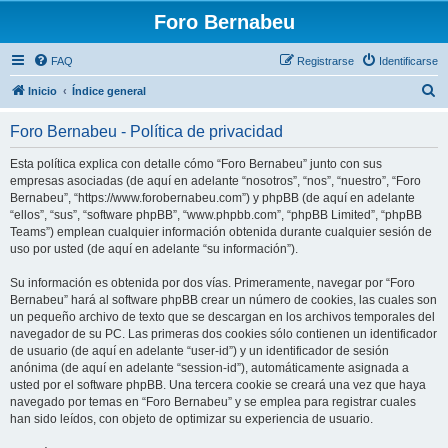
Foro Bernabeu
FAQ
Registrarse
Identificarse
B
Inicio
Índice general
u
Foro Bernabeu - Política de privacidad
s
c
Esta política explica con detalle cómo “Foro Bernabeu” junto con sus
empresas asociadas (de aquí en adelante “nosotros”, “nos”, “nuestro”, “Foro
a
Bernabeu”, “https://www.forobernabeu.com”) y phpBB (de aquí en adelante
r
“ellos”, “sus”, “software phpBB”, “www.phpbb.com”, “phpBB Limited”, “phpBB
Teams”) emplean cualquier información obtenida durante cualquier sesión de
uso por usted (de aquí en adelante “su información”).
Su información es obtenida por dos vías. Primeramente, navegar por “Foro
Bernabeu” hará al software phpBB crear un número de cookies, las cuales son
un pequeño archivo de texto que se descargan en los archivos temporales del
navegador de su PC. Las primeras dos cookies sólo contienen un identificador
de usuario (de aquí en adelante “user-id”) y un identificador de sesión
anónima (de aquí en adelante “session-id”), automáticamente asignada a
usted por el software phpBB. Una tercera cookie se creará una vez que haya
navegado por temas en “Foro Bernabeu” y se emplea para registrar cuales
han sido leídos, con objeto de optimizar su experiencia de usuario.