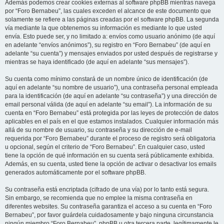
Además podemos crear cookies externas al software phpBB mientras navega
por “Foro Bernabeu”, las cuales exceden el alcance de este documento que
solamente se refiere a las páginas creadas por el software phpBB. La segunda
vía mediante la que obtenemos su información es mediante lo que usted
envía. Esto puede ser, y no limitado a: envíos como usuario anónimo (de aquí
en adelante “envíos anónimos”), su registro en “Foro Bernabeu” (de aquí en
adelante “su cuenta”) y mensajes enviados por usted después de registrarse y
mientras se haya identificado (de aquí en adelante “sus mensajes”).
Su cuenta como mínimo constará de un nombre único de identificación (de
aquí en adelante “su nombre de usuario”), una contraseña personal empleada
para la identificación (de aquí en adelante “su contraseña”) y una dirección de
email personal válida (de aquí en adelante “su email”). La información de su
cuenta en “Foro Bernabeu” está protegida por las leyes de protección de datos
aplicables en el país en el que estamos instalados. Cualquier información más
allá de su nombre de usuario, su contraseña y su dirección de e-mail
requerida por “Foro Bernabeu” durante el proceso de registro será obligatoria
u opcional, según el criterio de “Foro Bernabeu”. En cualquier caso, usted
tiene la opción de qué información en su cuenta será públicamente exhibida.
Además, en su cuenta, usted tiene la opción de activar o desactivar los emails
generados automáticamente por el software phpBB.
Su contraseña está encriptada (cifrado de una vía) por lo tanto está segura.
Sin embargo, se recomienda que no emplee la misma contraseña en
diferentes websites. Su contraseña garantiza el acceso a su cuenta en “Foro
Bernabeu”, por favor guárdela cuidadosamente y bajo ninguna circunstancia
ningún miembro “Foro Bernabeu”, phpBB u otra tercera parte, legítimamente le