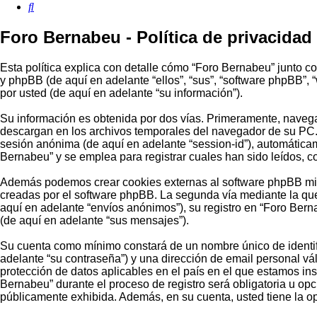
Buscar
Foro Bernabeu - Política de privacidad
Esta política explica con detalle cómo “Foro Bernabeu” junto c
y phpBB (de aquí en adelante “ellos”, “sus”, “software phpBB”
por usted (de aquí en adelante “su información”).
Su información es obtenida por dos vías. Primeramente, navega
descargan en los archivos temporales del navegador de su PC. L
sesión anónima (de aquí en adelante “session-id”), automátic
Bernabeu” y se emplea para registrar cuales han sido leídos, c
Además podemos crear cookies externas al software phpBB mien
creadas por el software phpBB. La segunda vía mediante la que
aquí en adelante “envíos anónimos”), su registro en “Foro Bern
(de aquí en adelante “sus mensajes”).
Su cuenta como mínimo constará de un nombre único de identifi
adelante “su contraseña”) y una dirección de email personal vál
protección de datos aplicables en el país en el que estamos in
Bernabeu” durante el proceso de registro será obligatoria u opc
públicamente exhibida. Además, en su cuenta, usted tiene la o