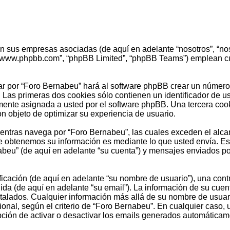
on sus empresas asociadas (de aquí en adelante “nosotros”, “nos
, “www.phpbb.com”, “phpBB Limited”, “phpBB Teams”) emplean cu
r por “Foro Bernabeu” hará al software phpBB crear un número 
as primeras dos cookies sólo contienen un identificador de usua
amente asignada a usted por el software phpBB. Una tercera co
on objeto de optimizar su experiencia de usuario.
tras navega por “Foro Bernabeu”, las cuales exceden el alcan
 obtenemos su información es mediante lo que usted envía. Est
abeu” (de aquí en adelante “su cuenta”) y mensajes enviados po
cación (de aquí en adelante “su nombre de usuario”), una contr
ida (de aquí en adelante “su email”). La información de su cuen
stalados. Cualquier información más allá de su nombre de usuari
ional, según el criterio de “Foro Bernabeu”. En cualquier caso,
pción de activar o desactivar los emails generados automáticam