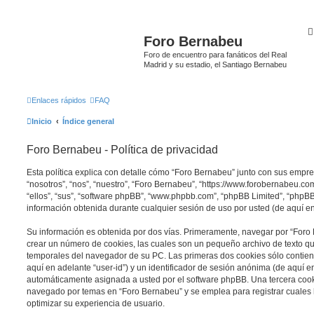
Foro Bernabeu
Foro de encuentro para fanáticos del Real
Madrid y su estadio, el Santiago Bernabeu
Enlaces rápidos
FAQ
Inicio
Índice general
Foro Bernabeu - Política de privacidad
Esta política explica con detalle cómo “Foro Bernabeu” junto con sus empr
“nosotros”, “nos”, “nuestro”, “Foro Bernabeu”, “https://www.forobernabeu.c
“ellos”, “sus”, “software phpBB”, “www.phpbb.com”, “phpBB Limited”, “php
información obtenida durante cualquier sesión de uso por usted (de aquí en
Su información es obtenida por dos vías. Primeramente, navegar por “Foro
crear un número de cookies, las cuales son un pequeño archivo de texto q
temporales del navegador de su PC. Las primeras dos cookies sólo contiene
aquí en adelante “user-id”) y un identificador de sesión anónima (de aquí en
automáticamente asignada a usted por el software phpBB. Una tercera coo
navegado por temas en “Foro Bernabeu” y se emplea para registrar cuales h
optimizar su experiencia de usuario.