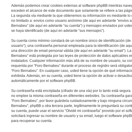
Además podemos crear cookies externas al software phpBB mientras naveg
exceden el alcance de este documento que solamente se refiere a las pági
La segunda vía mediante la que obtenemos su información es mediante lo q
no limitado a: envíos como usuario anónimo (de aquí en adelante “envíos an
Bernabeu” (de aquí en adelante “su cuenta”) y mensajes enviados por uste
se haya identificado (de aquí en adelante “sus mensajes”).
Su cuenta como mínimo constará de un nombre único de identificación (de
usuario”), una contraseña personal empleada para la identificación (de aqu
una dirección de email personal válida (de aquí en adelante “su email”). L
Bernabeu” está protegida por las leyes de protección de datos aplicables e
instalados. Cualquier información más allá de su nombre de usuario, su con
requerida por “Foro Bernabeu” durante el proceso de registro será obligatori
“Foro Bernabeu”. En cualquier caso, usted tiene la opción de qué informac
exhibida. Además, en su cuenta, usted tiene la opción de activar o desacti
automáticamente por el software phpBB.
Su contraseña está encriptada (cifrado de una vía) por lo tanto está segur
no emplee la misma contraseña en diferentes websites. Su contraseña gara
“Foro Bernabeu”, por favor guárdela cuidadosamente y bajo ninguna circu
Bernabeu”, phpBB u otra tercera parte, legítimamente le preguntará su cont
su cuenta, puede usar el servicio “Olvidé mi contraseña” provisto por el so
solicitará ingresar su nombre de usuario y su email, luego el software ph
para recuperar su cuenta.