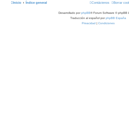
Inicio
Índice general
Contáctenos
Borrar coo
Desarrollado por
phpBB
® Forum Software © phpBB L
Traducción al español por
phpBB España
Privacidad
|
Condiciones