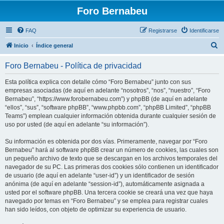
Foro Bernabeu
FAQ
Registrarse
Identificarse
B
Inicio
Índice general
u
Foro Bernabeu - Política de privacidad
s
c
Esta política explica con detalle cómo “Foro Bernabeu” junto con sus
empresas asociadas (de aquí en adelante “nosotros”, “nos”, “nuestro”, “Foro
a
Bernabeu”, “https://www.forobernabeu.com”) y phpBB (de aquí en adelante
r
“ellos”, “sus”, “software phpBB”, “www.phpbb.com”, “phpBB Limited”, “phpBB
Teams”) emplean cualquier información obtenida durante cualquier sesión de
uso por usted (de aquí en adelante “su información”).
Su información es obtenida por dos vías. Primeramente, navegar por “Foro
Bernabeu” hará al software phpBB crear un número de cookies, las cuales son
un pequeño archivo de texto que se descargan en los archivos temporales del
navegador de su PC. Las primeras dos cookies sólo contienen un identificador
de usuario (de aquí en adelante “user-id”) y un identificador de sesión
anónima (de aquí en adelante “session-id”), automáticamente asignada a
usted por el software phpBB. Una tercera cookie se creará una vez que haya
navegado por temas en “Foro Bernabeu” y se emplea para registrar cuales
han sido leídos, con objeto de optimizar su experiencia de usuario.