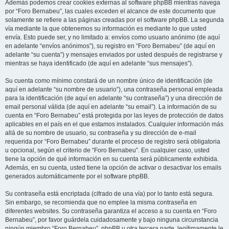
Además podemos crear cookies externas al software phpBB mientras navega
por “Foro Bernabeu”, las cuales exceden el alcance de este documento que
solamente se refiere a las páginas creadas por el software phpBB. La segunda
vía mediante la que obtenemos su información es mediante lo que usted
envía. Esto puede ser, y no limitado a: envíos como usuario anónimo (de aquí
en adelante “envíos anónimos”), su registro en “Foro Bernabeu” (de aquí en
adelante “su cuenta”) y mensajes enviados por usted después de registrarse y
mientras se haya identificado (de aquí en adelante “sus mensajes”).
Su cuenta como mínimo constará de un nombre único de identificación (de
aquí en adelante “su nombre de usuario”), una contraseña personal empleada
para la identificación (de aquí en adelante “su contraseña”) y una dirección de
email personal válida (de aquí en adelante “su email”). La información de su
cuenta en “Foro Bernabeu” está protegida por las leyes de protección de datos
aplicables en el país en el que estamos instalados. Cualquier información más
allá de su nombre de usuario, su contraseña y su dirección de e-mail
requerida por “Foro Bernabeu” durante el proceso de registro será obligatoria
u opcional, según el criterio de “Foro Bernabeu”. En cualquier caso, usted
tiene la opción de qué información en su cuenta será públicamente exhibida.
Además, en su cuenta, usted tiene la opción de activar o desactivar los emails
generados automáticamente por el software phpBB.
Su contraseña está encriptada (cifrado de una vía) por lo tanto está segura.
Sin embargo, se recomienda que no emplee la misma contraseña en
diferentes websites. Su contraseña garantiza el acceso a su cuenta en “Foro
Bernabeu”, por favor guárdela cuidadosamente y bajo ninguna circunstancia
ningún miembro “Foro Bernabeu”, phpBB u otra tercera parte, legítimamente le