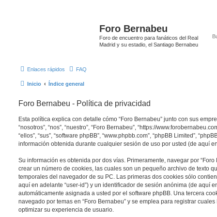
Foro Bernabeu
Foro de encuentro para fanáticos del Real
Madrid y su estadio, el Santiago Bernabeu
Enlaces rápidos
FAQ
Inicio
Índice general
Foro Bernabeu - Política de privacidad
Esta política explica con detalle cómo “Foro Bernabeu” junto con sus empr
“nosotros”, “nos”, “nuestro”, “Foro Bernabeu”, “https://www.forobernabeu.c
“ellos”, “sus”, “software phpBB”, “www.phpbb.com”, “phpBB Limited”, “php
información obtenida durante cualquier sesión de uso por usted (de aquí en
Su información es obtenida por dos vías. Primeramente, navegar por “Foro
crear un número de cookies, las cuales son un pequeño archivo de texto q
temporales del navegador de su PC. Las primeras dos cookies sólo contiene
aquí en adelante “user-id”) y un identificador de sesión anónima (de aquí en
automáticamente asignada a usted por el software phpBB. Una tercera coo
navegado por temas en “Foro Bernabeu” y se emplea para registrar cuales h
optimizar su experiencia de usuario.