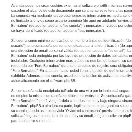
Además podemos crear cookies externas al software phpBB mientras naveg
exceden el alcance de este documento que solamente se refiere a las pági
La segunda vía mediante la que obtenemos su información es mediante lo q
no limitado a: envíos como usuario anónimo (de aquí en adelante “envíos an
Bernabeu” (de aquí en adelante “su cuenta”) y mensajes enviados por uste
se haya identificado (de aquí en adelante “sus mensajes”).
Su cuenta como mínimo constará de un nombre único de identificación (de
usuario”), una contraseña personal empleada para la identificación (de aqu
una dirección de email personal válida (de aquí en adelante “su email”). L
Bernabeu” está protegida por las leyes de protección de datos aplicables e
instalados. Cualquier información más allá de su nombre de usuario, su con
requerida por “Foro Bernabeu” durante el proceso de registro será obligatori
“Foro Bernabeu”. En cualquier caso, usted tiene la opción de qué informac
exhibida. Además, en su cuenta, usted tiene la opción de activar o desacti
automáticamente por el software phpBB.
Su contraseña está encriptada (cifrado de una vía) por lo tanto está segur
no emplee la misma contraseña en diferentes websites. Su contraseña gara
“Foro Bernabeu”, por favor guárdela cuidadosamente y bajo ninguna circu
Bernabeu”, phpBB u otra tercera parte, legítimamente le preguntará su cont
su cuenta, puede usar el servicio “Olvidé mi contraseña” provisto por el so
solicitará ingresar su nombre de usuario y su email, luego el software ph
para recuperar su cuenta.