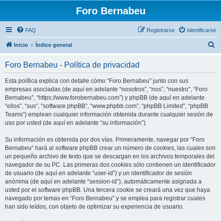
Foro Bernabeu
FAQ
Registrarse
Identificarse
B
Inicio
Índice general
u
Foro Bernabeu - Política de privacidad
s
c
Esta política explica con detalle cómo “Foro Bernabeu” junto con sus
empresas asociadas (de aquí en adelante “nosotros”, “nos”, “nuestro”, “Foro
a
Bernabeu”, “https://www.forobernabeu.com”) y phpBB (de aquí en adelante
r
“ellos”, “sus”, “software phpBB”, “www.phpbb.com”, “phpBB Limited”, “phpBB
Teams”) emplean cualquier información obtenida durante cualquier sesión de
uso por usted (de aquí en adelante “su información”).
Su información es obtenida por dos vías. Primeramente, navegar por “Foro
Bernabeu” hará al software phpBB crear un número de cookies, las cuales son
un pequeño archivo de texto que se descargan en los archivos temporales del
navegador de su PC. Las primeras dos cookies sólo contienen un identificador
de usuario (de aquí en adelante “user-id”) y un identificador de sesión
anónima (de aquí en adelante “session-id”), automáticamente asignada a
usted por el software phpBB. Una tercera cookie se creará una vez que haya
navegado por temas en “Foro Bernabeu” y se emplea para registrar cuales
han sido leídos, con objeto de optimizar su experiencia de usuario.