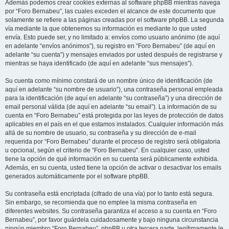
Además podemos crear cookies externas al software phpBB mientras navega
por “Foro Bernabeu”, las cuales exceden el alcance de este documento que
solamente se refiere a las páginas creadas por el software phpBB. La segunda
vía mediante la que obtenemos su información es mediante lo que usted
envía. Esto puede ser, y no limitado a: envíos como usuario anónimo (de aquí
en adelante “envíos anónimos”), su registro en “Foro Bernabeu” (de aquí en
adelante “su cuenta”) y mensajes enviados por usted después de registrarse y
mientras se haya identificado (de aquí en adelante “sus mensajes”).
Su cuenta como mínimo constará de un nombre único de identificación (de
aquí en adelante “su nombre de usuario”), una contraseña personal empleada
para la identificación (de aquí en adelante “su contraseña”) y una dirección de
email personal válida (de aquí en adelante “su email”). La información de su
cuenta en “Foro Bernabeu” está protegida por las leyes de protección de datos
aplicables en el país en el que estamos instalados. Cualquier información más
allá de su nombre de usuario, su contraseña y su dirección de e-mail
requerida por “Foro Bernabeu” durante el proceso de registro será obligatoria
u opcional, según el criterio de “Foro Bernabeu”. En cualquier caso, usted
tiene la opción de qué información en su cuenta será públicamente exhibida.
Además, en su cuenta, usted tiene la opción de activar o desactivar los emails
generados automáticamente por el software phpBB.
Su contraseña está encriptada (cifrado de una vía) por lo tanto está segura.
Sin embargo, se recomienda que no emplee la misma contraseña en
diferentes websites. Su contraseña garantiza el acceso a su cuenta en “Foro
Bernabeu”, por favor guárdela cuidadosamente y bajo ninguna circunstancia
ningún miembro “Foro Bernabeu”, phpBB u otra tercera parte, legítimamente le