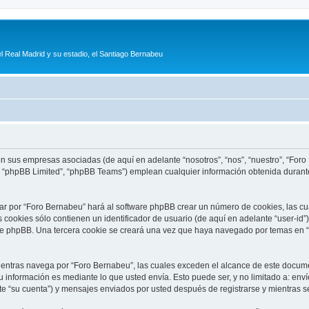
l Real Madrid y su estadio, el Santiago Bernabeu
con sus empresas asociadas (de aquí en adelante “nosotros”, “nos”, “nuestro”, “For
, “phpBB Limited”, “phpBB Teams”) emplean cualquier información obtenida durante
ar por “Foro Bernabeu” hará al software phpBB crear un número de cookies, las c
cookies sólo contienen un identificador de usuario (de aquí en adelante “user-id”)
are phpBB. Una tercera cookie se creará una vez que haya navegado por temas en “
ntras navega por “Foro Bernabeu”, las cuales exceden el alcance de este documen
información es mediante lo que usted envía. Esto puede ser, y no limitado a: env
te “su cuenta”) y mensajes enviados por usted después de registrarse y mientras se