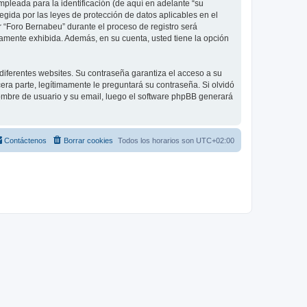
pleada para la identificación (de aquí en adelante “su
egida por las leyes de protección de datos aplicables en el
r “Foro Bernabeu” durante el proceso de registro será
icamente exhibida. Además, en su cuenta, usted tiene la opción
diferentes websites. Su contraseña garantiza el acceso a su
ra parte, legítimamente le preguntará su contraseña. Si olvidó
 nombre de usuario y su email, luego el software phpBB generará
Contáctenos
Borrar cookies
Todos los horarios son
UTC+02:00