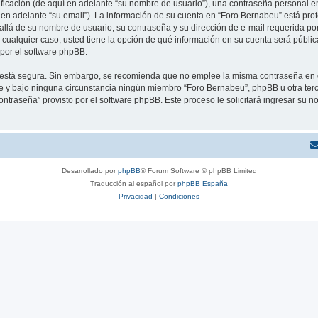
cación (de aquí en adelante “su nombre de usuario”), una contraseña personal em
 en adelante “su email”). La información de su cuenta en “Foro Bernabeu” está prot
allá de su nombre de usuario, su contraseña y su dirección de e-mail requerida po
En cualquier caso, usted tiene la opción de qué información en su cuenta será públ
por el software phpBB.
to está segura. Sin embargo, se recomienda que no emplee la misma contraseña en 
y bajo ninguna circunstancia ningún miembro “Foro Bernabeu”, phpBB u otra terce
contraseña” provisto por el software phpBB. Este proceso le solicitará ingresar su
Desarrollado por
phpBB
® Forum Software © phpBB Limited
Traducción al español por
phpBB España
Privacidad
|
Condiciones