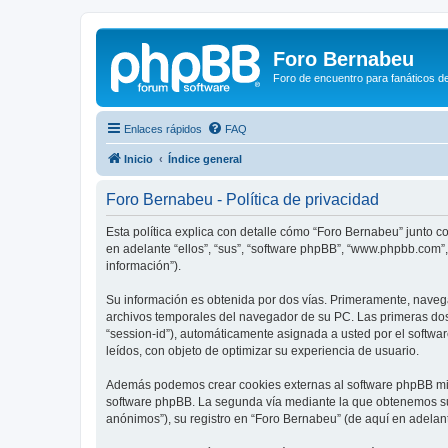
Foro Bernabeu
Foro de encuentro para fanáticos de
Enlaces rápidos
FAQ
Inicio
Índice general
Foro Bernabeu - Política de privacidad
Esta política explica con detalle cómo “Foro Bernabeu” junto 
en adelante “ellos”, “sus”, “software phpBB”, “www.phpbb.com”
información”).
Su información es obtenida por dos vías. Primeramente, naveg
archivos temporales del navegador de su PC. Las primeras dos 
“session-id”), automáticamente asignada a usted por el softw
leídos, con objeto de optimizar su experiencia de usuario.
Además podemos crear cookies externas al software phpBB mie
software phpBB. La segunda vía mediante la que obtenemos su 
anónimos”), su registro en “Foro Bernabeu” (de aquí en adelan