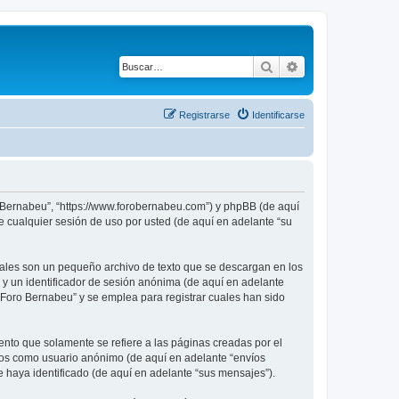
Buscar
Búsqueda avanza
Registrarse
Identificarse
o Bernabeu”, “https://www.forobernabeu.com”) y phpBB (de aquí
 cualquier sesión de uso por usted (de aquí en adelante “su
uales son un pequeño archivo de texto que se descargan en los
 y un identificador de sesión anónima (de aquí en adelante
Foro Bernabeu” y se emplea para registrar cuales han sido
to que solamente se refiere a las páginas creadas por el
íos como usuario anónimo (de aquí en adelante “envíos
 haya identificado (de aquí en adelante “sus mensajes”).