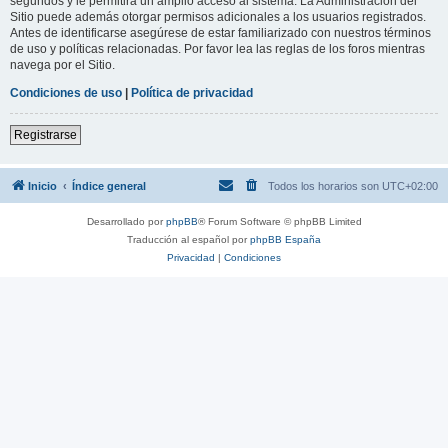
segundos y le permitirá un amplio acceso al sistema. La Administración del
Sitio puede además otorgar permisos adicionales a los usuarios registrados.
Antes de identificarse asegúrese de estar familiarizado con nuestros términos
de uso y políticas relacionadas. Por favor lea las reglas de los foros mientras
navega por el Sitio.
Condiciones de uso
|
Política de privacidad
Registrarse
Inicio
Índice general
Todos los horarios son
UTC+02:00
Desarrollado por
phpBB
® Forum Software © phpBB Limited
Traducción al español por
phpBB España
Privacidad
|
Condiciones