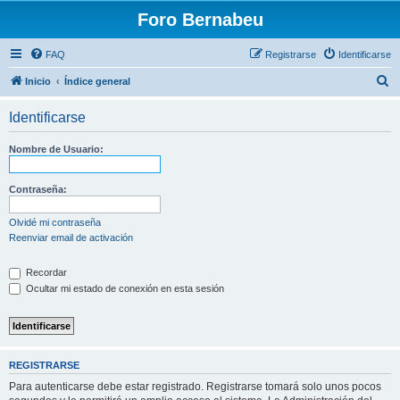
Foro Bernabeu
FAQ
Registrarse
Identificarse
B
Inicio
Índice general
u
Identificarse
s
c
Nombre de Usuario:
a
r
Contraseña:
Olvidé mi contraseña
Reenviar email de activación
Recordar
Ocultar mi estado de conexión en esta sesión
REGISTRARSE
Para autenticarse debe estar registrado. Registrarse tomará solo unos pocos