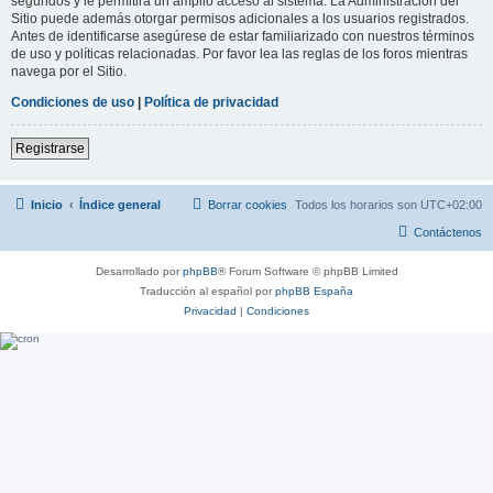
segundos y le permitirá un amplio acceso al sistema. La Administración del
Sitio puede además otorgar permisos adicionales a los usuarios registrados.
Antes de identificarse asegúrese de estar familiarizado con nuestros términos
de uso y políticas relacionadas. Por favor lea las reglas de los foros mientras
navega por el Sitio.
Condiciones de uso
|
Política de privacidad
Registrarse
Inicio
Índice general
Borrar cookies
Todos los horarios son
UTC+02:00
Contáctenos
Desarrollado por
phpBB
® Forum Software © phpBB Limited
Traducción al español por
phpBB España
Privacidad
|
Condiciones