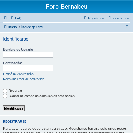
Foro Bernabeu
FAQ
Registrarse
Identificarse
B
Inicio
Índice general
u
Identificarse
s
c
Nombre de Usuario:
a
r
Contraseña:
Olvidé mi contraseña
Reenviar email de activación
Recordar
Ocultar mi estado de conexión en esta sesión
REGISTRARSE
Para autenticarse debe estar registrado. Registrarse tomará solo unos pocos