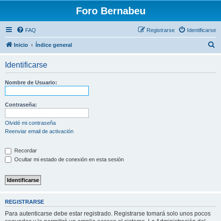
Foro Bernabeu
FAQ
Registrarse
Identificarse
B
Inicio
Índice general
u
Identificarse
s
c
Nombre de Usuario:
a
r
Contraseña:
Olvidé mi contraseña
Reenviar email de activación
Recordar
Ocultar mi estado de conexión en esta sesión
REGISTRARSE
Para autenticarse debe estar registrado. Registrarse tomará solo unos pocos