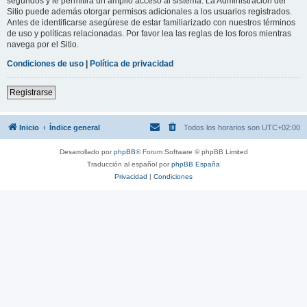
segundos y le permitirá un amplio acceso al sistema. La Administración del
Sitio puede además otorgar permisos adicionales a los usuarios registrados.
Antes de identificarse asegúrese de estar familiarizado con nuestros términos
de uso y políticas relacionadas. Por favor lea las reglas de los foros mientras
navega por el Sitio.
Condiciones de uso
|
Política de privacidad
Registrarse
Inicio
Índice general
Todos los horarios son
UTC+02:00
Desarrollado por
phpBB
® Forum Software © phpBB Limited
Traducción al español por
phpBB España
Privacidad
|
Condiciones