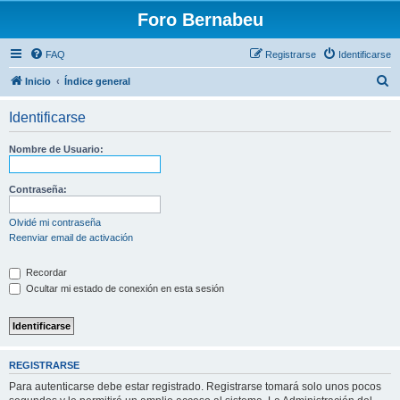
Foro Bernabeu
FAQ
Registrarse
Identificarse
B
Inicio
Índice general
u
Identificarse
s
c
Nombre de Usuario:
a
r
Contraseña:
Olvidé mi contraseña
Reenviar email de activación
Recordar
Ocultar mi estado de conexión en esta sesión
REGISTRARSE
Para autenticarse debe estar registrado. Registrarse tomará solo unos pocos