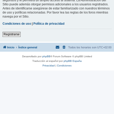
segundos y le permitirá un amplio acceso al sistema. La Administración del
Sitio puede además otorgar permisos adicionales a los usuarios registrados.
Antes de identificarse asegúrese de estar familiarizado con nuestros términos
de uso y políticas relacionadas. Por favor lea las reglas de los foros mientras
navega por el Sitio.
Condiciones de uso
|
Política de privacidad
Registrarse
Inicio
Índice general
Todos los horarios son
UTC+02:00
Desarrollado por
phpBB
® Forum Software © phpBB Limited
Traducción al español por
phpBB España
Privacidad
|
Condiciones