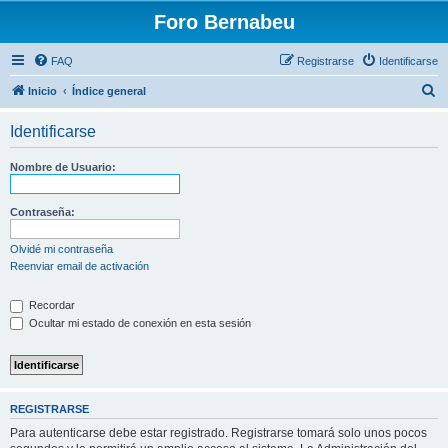
Foro Bernabeu
FAQ
Registrarse
Identificarse
B
Inicio
Índice general
u
Identificarse
s
c
Nombre de Usuario:
a
r
Contraseña:
Olvidé mi contraseña
Reenviar email de activación
Recordar
Ocultar mi estado de conexión en esta sesión
REGISTRARSE
Para autenticarse debe estar registrado. Registrarse tomará solo unos pocos