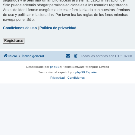
segundos y le permitirá un amplio acceso al sistema. La Administración del
Sitio puede además otorgar permisos adicionales a los usuarios registrados.
Antes de identificarse asegúrese de estar familiarizado con nuestros términos
de uso y políticas relacionadas. Por favor lea las reglas de los foros mientras
navega por el Sitio.
Condiciones de uso
|
Política de privacidad
Registrarse
Inicio
Índice general
Todos los horarios son
UTC+02:00
Desarrollado por
phpBB
® Forum Software © phpBB Limited
Traducción al español por
phpBB España
Privacidad
|
Condiciones