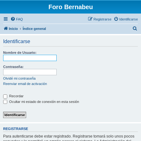
Foro Bernabeu
FAQ
Registrarse
Identificarse
B
Inicio
Índice general
u
Identificarse
s
c
Nombre de Usuario:
a
r
Contraseña:
Olvidé mi contraseña
Reenviar email de activación
Recordar
Ocultar mi estado de conexión en esta sesión
REGISTRARSE
Para autenticarse debe estar registrado. Registrarse tomará solo unos pocos