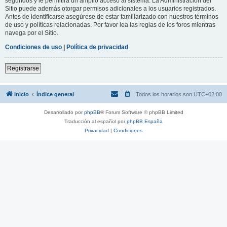
segundos y le permitirá un amplio acceso al sistema. La Administración del
Sitio puede además otorgar permisos adicionales a los usuarios registrados.
Antes de identificarse asegúrese de estar familiarizado con nuestros términos
de uso y políticas relacionadas. Por favor lea las reglas de los foros mientras
navega por el Sitio.
Condiciones de uso
|
Política de privacidad
Registrarse
Inicio
Índice general
Todos los horarios son
UTC+02:00
Desarrollado por
phpBB
® Forum Software © phpBB Limited
Traducción al español por
phpBB España
Privacidad
|
Condiciones