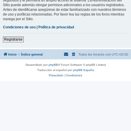
segundos y le permitirá un amplio acceso al sistema. La Administración del
Sitio puede además otorgar permisos adicionales a los usuarios registrados.
Antes de identificarse asegúrese de estar familiarizado con nuestros términos
de uso y políticas relacionadas. Por favor lea las reglas de los foros mientras
navega por el Sitio.
Condiciones de uso
|
Política de privacidad
Registrarse
Inicio
Índice general
Todos los horarios son
UTC+02:00
Desarrollado por
phpBB
® Forum Software © phpBB Limited
Traducción al español por
phpBB España
Privacidad
|
Condiciones