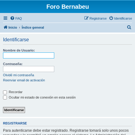
Foro Bernabeu
FAQ
Registrarse
Identificarse
B
Inicio
Índice general
u
Identificarse
s
c
Nombre de Usuario:
a
r
Contraseña:
Olvidé mi contraseña
Reenviar email de activación
Recordar
Ocultar mi estado de conexión en esta sesión
REGISTRARSE
Para autenticarse debe estar registrado. Registrarse tomará solo unos pocos