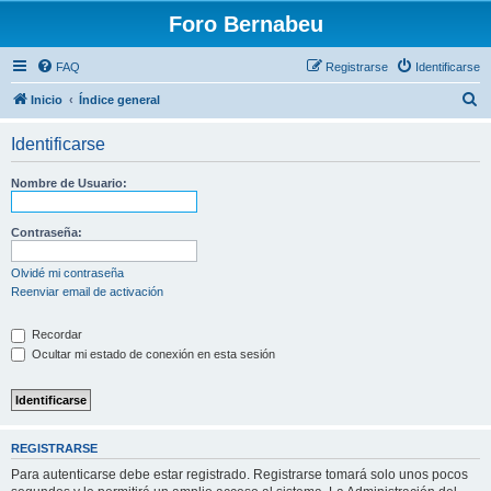
Foro Bernabeu
FAQ
Registrarse
Identificarse
B
Inicio
Índice general
u
Identificarse
s
c
Nombre de Usuario:
a
r
Contraseña:
Olvidé mi contraseña
Reenviar email de activación
Recordar
Ocultar mi estado de conexión en esta sesión
REGISTRARSE
Para autenticarse debe estar registrado. Registrarse tomará solo unos pocos