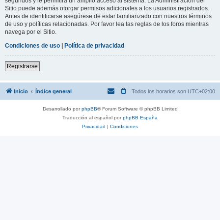
segundos y le permitirá un amplio acceso al sistema. La Administración del
Sitio puede además otorgar permisos adicionales a los usuarios registrados.
Antes de identificarse asegúrese de estar familiarizado con nuestros términos
de uso y políticas relacionadas. Por favor lea las reglas de los foros mientras
navega por el Sitio.
Condiciones de uso
|
Política de privacidad
Registrarse
Inicio
Índice general
Todos los horarios son
UTC+02:00
Desarrollado por
phpBB
® Forum Software © phpBB Limited
Traducción al español por
phpBB España
Privacidad
|
Condiciones