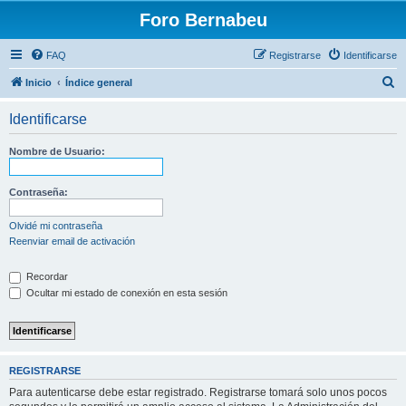
Foro Bernabeu
FAQ
Registrarse
Identificarse
B
Inicio
Índice general
u
Identificarse
s
c
Nombre de Usuario:
a
r
Contraseña:
Olvidé mi contraseña
Reenviar email de activación
Recordar
Ocultar mi estado de conexión en esta sesión
REGISTRARSE
Para autenticarse debe estar registrado. Registrarse tomará solo unos pocos