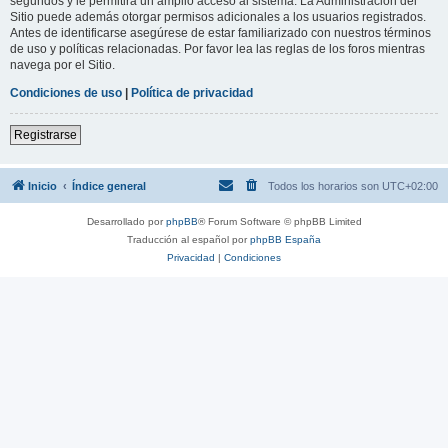
segundos y le permitirá un amplio acceso al sistema. La Administración del
Sitio puede además otorgar permisos adicionales a los usuarios registrados.
Antes de identificarse asegúrese de estar familiarizado con nuestros términos
de uso y políticas relacionadas. Por favor lea las reglas de los foros mientras
navega por el Sitio.
Condiciones de uso
|
Política de privacidad
Registrarse
Inicio
Índice general
Todos los horarios son
UTC+02:00
Desarrollado por
phpBB
® Forum Software © phpBB Limited
Traducción al español por
phpBB España
Privacidad
|
Condiciones