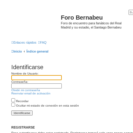
Foro Bernabeu
Foro de encuentro para fanáticos del Real
Madrid y su estadio, el Santiago Bernabeu
Enlaces rápidos
FAQ
Inicio
Índice general
Identificarse
Nombre de Usuario:
Contraseña:
Olvidé mi contraseña
Reenviar email de activación
Recordar
Ocultar mi estado de conexión en esta sesión
REGISTRARSE
Para autenticarse debe estar registrado. Registrarse tomará solo unos pocos segund