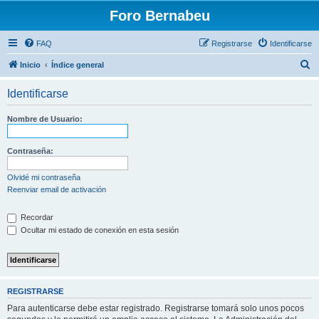
Foro Bernabeu
FAQ
Registrarse
Identificarse
B
Inicio
Índice general
u
Identificarse
s
c
Nombre de Usuario:
a
r
Contraseña:
Olvidé mi contraseña
Reenviar email de activación
Recordar
Ocultar mi estado de conexión en esta sesión
REGISTRARSE
Para autenticarse debe estar registrado. Registrarse tomará solo unos pocos