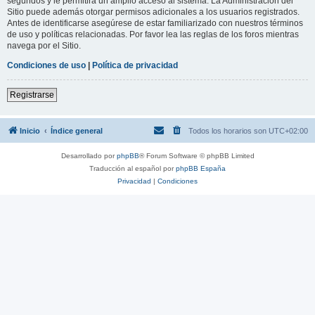
segundos y le permitirá un amplio acceso al sistema. La Administración del
Sitio puede además otorgar permisos adicionales a los usuarios registrados.
Antes de identificarse asegúrese de estar familiarizado con nuestros términos
de uso y políticas relacionadas. Por favor lea las reglas de los foros mientras
navega por el Sitio.
Condiciones de uso
|
Política de privacidad
Registrarse
Inicio
Índice general
Todos los horarios son
UTC+02:00
Desarrollado por
phpBB
® Forum Software © phpBB Limited
Traducción al español por
phpBB España
Privacidad
|
Condiciones