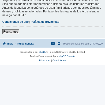
segundos y le permitirá un amplio acceso al sistema. La Administración del
Sitio puede además otorgar permisos adicionales a los usuarios registrados.
Antes de identificarse asegúrese de estar familiarizado con nuestros términos
de uso y políticas relacionadas. Por favor lea las reglas de los foros mientras
navega por el Sitio.
Condiciones de uso
|
Política de privacidad
Registrarse
Inicio
Índice general
Todos los horarios son
UTC+02:00
Desarrollado por
phpBB
® Forum Software © phpBB Limited
Traducción al español por
phpBB España
Privacidad
|
Condiciones