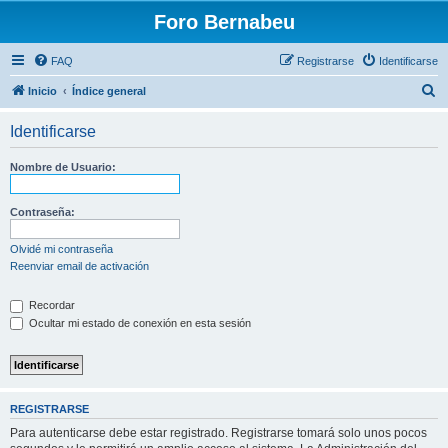
Foro Bernabeu
FAQ
Registrarse
Identificarse
B
Inicio
Índice general
u
Identificarse
s
c
Nombre de Usuario:
a
r
Contraseña:
Olvidé mi contraseña
Reenviar email de activación
Recordar
Ocultar mi estado de conexión en esta sesión
REGISTRARSE
Para autenticarse debe estar registrado. Registrarse tomará solo unos pocos