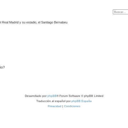
l Real Madrid y su estadio, el Santiago Bernabeu
tio?
Desarrollado por
phpBB
® Forum Software © phpBB Limited
Traducción al español por
phpBB España
Privacidad
|
Condiciones