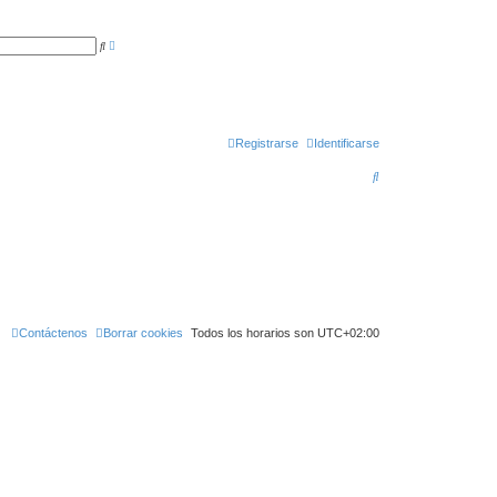
B
B
ú
u
s
s
q
c
u
a
e
r
d
a
a
Registrarse
Identificarse
v
a
B
n
z
u
a
d
a
s
c
a
r
Contáctenos
Borrar cookies
Todos los horarios son
UTC+02:00