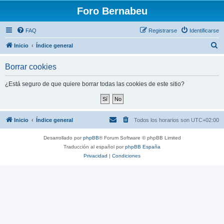
Foro Bernabeu
FAQ
Registrarse
Identificarse
B
Inicio
Índice general
u
Borrar cookies
s
c
¿Está seguro de que quiere borrar todas las cookies de este sitio?
a
r
Inicio
Índice general
Todos los horarios son
UTC+02:00
Desarrollado por
phpBB
® Forum Software © phpBB Limited
Traducción al español por
phpBB España
Privacidad
|
Condiciones