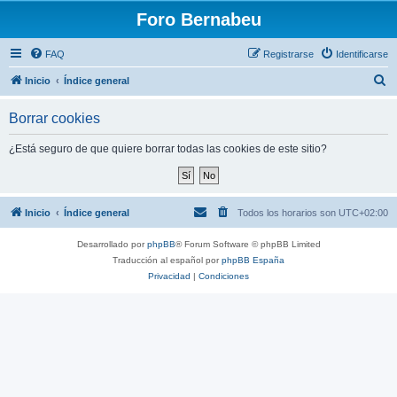
Foro Bernabeu
FAQ
Registrarse
Identificarse
B
Inicio
Índice general
u
Borrar cookies
s
c
¿Está seguro de que quiere borrar todas las cookies de este sitio?
a
r
Inicio
Índice general
Todos los horarios son
UTC+02:00
Desarrollado por
phpBB
® Forum Software © phpBB Limited
Traducción al español por
phpBB España
Privacidad
|
Condiciones