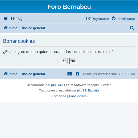
Foro Bernabeu
FAQ
Registrarse
Identificarse
B
Inicio
Índice general
u
Borrar cookies
s
c
¿Está seguro de que quiere borrar todas las cookies de este sitio?
a
r
Inicio
Índice general
Todos los horarios son
UTC+02:00
Desarrollado por
phpBB
® Forum Software © phpBB Limited
Traducción al español por
phpBB España
Privacidad
|
Condiciones