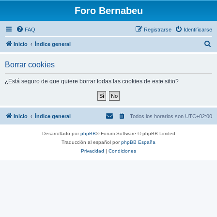
Foro Bernabeu
FAQ
Registrarse
Identificarse
B
Inicio
Índice general
u
Borrar cookies
s
c
¿Está seguro de que quiere borrar todas las cookies de este sitio?
a
r
Inicio
Índice general
Todos los horarios son
UTC+02:00
Desarrollado por
phpBB
® Forum Software © phpBB Limited
Traducción al español por
phpBB España
Privacidad
|
Condiciones