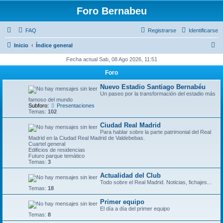
Foro Bernabeu
FAQ
Registrarse
Identificarse
B
Inicio
Índice general
u
Fecha actual Sab, 08 Ago 2026, 11:51
s
Foro
c
Nuevo Estadio Santiago Bernabéu
a
Un paseo por la transformación del estadio más
famoso del mundo
r
Subforo:
Presentaciones
Temas:
102
Ciudad Real Madrid
Para hablar sobre la parte patrimonial del Real
Madrid en la Ciudad Real Madrid de Valdebebas.
Cuartel general
Edificios de residencias
Futuro parque temático
Temas:
3
Actualidad del Club
Todo sobre el Real Madrid. Noticias, fichajes...
Temas:
18
Primer equipo
El día a día del primer equipo
Temas:
8