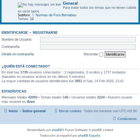
General
Para tratar todos los temas que no tienen cabida
en otros lados
Subforo:
Normas de Foro Bernabeu
Temas:
12
IDENTIFICARSE
•
REGISTRARSE
Nombre de Usuario:
Contraseña:
Olvidé mi contraseña
Recordar
¿QUIÉN ESTÁ CONECTADO?
En total hay
1739
usuarios conectados :: 2 registrados, 0 ocultos y 1737 invitados
(basados en usuarios activos en los últimos 5 minutos)
La mayor cantidad de usuarios identificados fue
3951
el Sab, 14 Feb 2026, 13:41
ESTADÍSTICAS
Mensajes totales
42093
• Temas totales
145
• Usuarios totales
2224
• Nuestro usuario
más reciente es
Arox
Inicio
Índice general
Borrar cookies
Todos los horarios son
UTC+02:00
Contáctenos
Desarrollado por
phpBB
® Forum Software © phpBB Limited
Traducción al español por
phpBB España