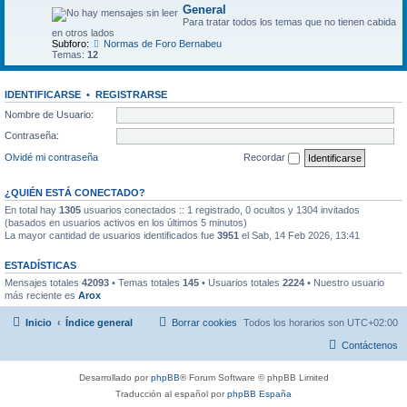
General
Para tratar todos los temas que no tienen cabida
en otros lados
Subforo:
Normas de Foro Bernabeu
Temas:
12
IDENTIFICARSE
•
REGISTRARSE
Nombre de Usuario:
Contraseña:
Olvidé mi contraseña
Recordar
¿QUIÉN ESTÁ CONECTADO?
En total hay
1305
usuarios conectados :: 1 registrado, 0 ocultos y 1304 invitados
(basados en usuarios activos en los últimos 5 minutos)
La mayor cantidad de usuarios identificados fue
3951
el Sab, 14 Feb 2026, 13:41
ESTADÍSTICAS
Mensajes totales
42093
• Temas totales
145
• Usuarios totales
2224
• Nuestro usuario
más reciente es
Arox
Inicio
Índice general
Borrar cookies
Todos los horarios son
UTC+02:00
Contáctenos
Desarrollado por
phpBB
® Forum Software © phpBB Limited
Traducción al español por
phpBB España