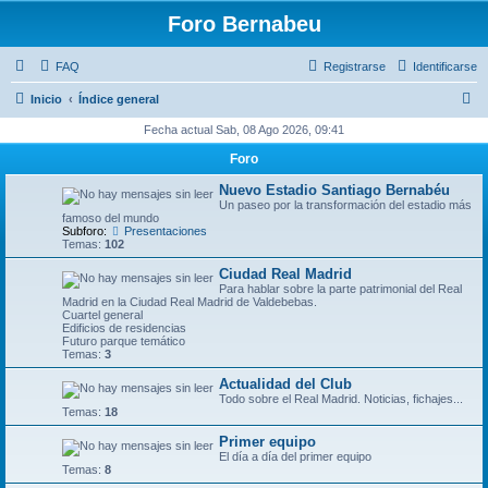
Foro Bernabeu
FAQ
Registrarse
Identificarse
B
Inicio
Índice general
u
Fecha actual Sab, 08 Ago 2026, 09:41
s
Foro
c
Nuevo Estadio Santiago Bernabéu
a
Un paseo por la transformación del estadio más
famoso del mundo
r
Subforo:
Presentaciones
Temas:
102
Ciudad Real Madrid
Para hablar sobre la parte patrimonial del Real
Madrid en la Ciudad Real Madrid de Valdebebas.
Cuartel general
Edificios de residencias
Futuro parque temático
Temas:
3
Actualidad del Club
Todo sobre el Real Madrid. Noticias, fichajes...
Temas:
18
Primer equipo
El día a día del primer equipo
Temas:
8