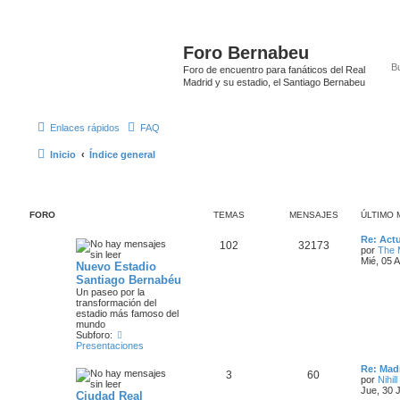
Foro Bernabeu
Foro de encuentro para fanáticos del Real
Madrid y su estadio, el Santiago Bernabeu
Enlaces rápidos
FAQ
Inicio
Índice general
FORO
TEMAS
MENSAJES
ÚLTIMO 
Re: Actu
102
32173
por
The 
Mié, 05 
Nuevo Estadio
Santiago Bernabéu
Un paseo por la
transformación del
estadio más famoso del
mundo
Subforo:
Presentaciones
Re: Madr
3
60
por
Nihill
Jue, 30 
Ciudad Real