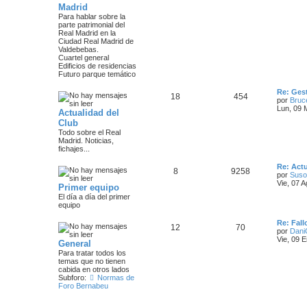
Madrid
Para hablar sobre la
parte patrimonial del
Real Madrid en la
Ciudad Real Madrid de
Valdebebas.
Cuartel general
Edificios de residencias
Futuro parque temático
Re: Gest
18
454
por
Bruc
Lun, 09 
Actualidad del
Club
Todo sobre el Real
Madrid. Noticias,
fichajes...
Re: Actu
8
9258
por
Suso
Vie, 07 
Primer equipo
El día a día del primer
equipo
Re: Fall
12
70
por
Dani
Vie, 09 
General
Para tratar todos los
temas que no tienen
cabida en otros lados
Subforo:
Normas de
Foro Bernabeu