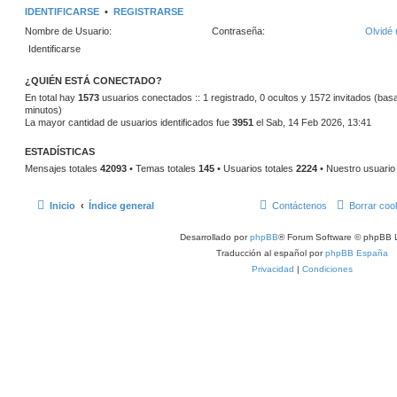
IDENTIFICARSE
•
REGISTRARSE
Nombre de Usuario:
Contraseña:
Olvidé 
¿QUIÉN ESTÁ CONECTADO?
En total hay
1573
usuarios conectados :: 1 registrado, 0 ocultos y 1572 invitados (bas
minutos)
La mayor cantidad de usuarios identificados fue
3951
el Sab, 14 Feb 2026, 13:41
ESTADÍSTICAS
Mensajes totales
42093
• Temas totales
145
• Usuarios totales
2224
• Nuestro usuario
Inicio
Índice general
Contáctenos
Borrar coo
Desarrollado por
phpBB
® Forum Software © phpBB L
Traducción al español por
phpBB España
Privacidad
|
Condiciones