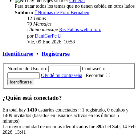
General
Para tratar todos los temas que no tienen cabida en otros lados
Subforo:
Normas de Foro Bernabeu
12
Temas
70
Mensajes
Último mensaje
Re: Fallos web o foro
Ver
por
DaniGarPe
último
Vie, 09 Ene 2026, 10:58
mensaje
Identificarse
•
Registrarse
Nombre de Usuario:
Contraseña:
Olvidé mi contraseña
|
Recordar
¿Quién está conectado?
En total hay
1410
usuarios conectados :: 1 registrado, 0 ocultos y
1409 invitados (basados en usuarios activos en los últimos 5
minutos)
La mayor cantidad de usuarios identificados fue
3951
el Sab, 14 Feb
2026, 13:41