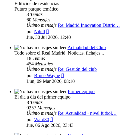
Edificios de residencias
Futuro parque temático
3
Temas
60
Mensajes
Último mensaje
Re: Madrid Innovation Distric…
Ver
por
Nihill
último
Jue, 30 Jul 2026, 12:40
mensaje
Actualidad del Club
Todo sobre el Real Madrid. Noticias, fichajes...
18
Temas
454
Mensajes
Último mensaje
Re: Gestión del club
Ver
por
Bruce Wayne
último
Lun, 09 Mar 2026, 08:10
mensaje
Primer equipo
El día a día del primer equipo
8
Temas
9257
Mensajes
Último mensaje
Re: Actualidad - nivel futbol…
Ver
por
Ward80
último
Jue, 06 Ago 2026, 23:43
mensaje