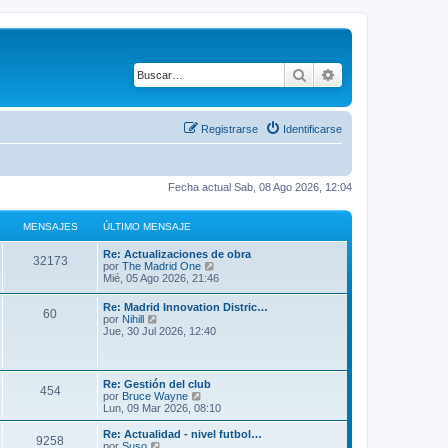
Buscar
Búsqueda avanza
Registrarse
Identificarse
Fecha actual Sab, 08 Ago 2026, 12:04
MENSAJES
ÚLTIMO MENSAJE
Re: Actualizaciones de obra
32173
V
por
The Madrid One
e
Mié, 05 Ago 2026, 21:46
r
ú
Re: Madrid Innovation Distric…
60
l
V
por
Nihill
t
e
Jue, 30 Jul 2026, 12:40
i
r
m
ú
o
l
m
t
Re: Gestión del club
e
454
i
V
por
Bruce Wayne
n
m
e
Lun, 09 Mar 2026, 08:10
s
o
r
a
m
ú
j
Re: Actualidad - nivel futbol…
e
9258
l
V
e
por
Suso