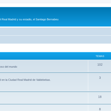
l Real Madrid y su estadio, el Santiago Bernabeu
TEMAS
102
moso del mundo
3
id en la Ciudad Real Madrid de Valdebebas.
18
8