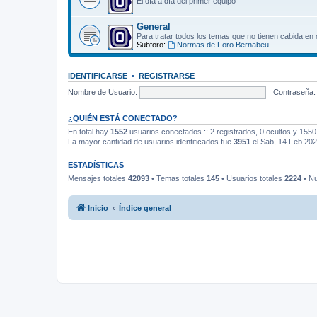
El día a día del primer equipo
General
Para tratar todos los temas que no tienen cabida en 
Subforo:
Normas de Foro Bernabeu
IDENTIFICARSE
•
REGISTRARSE
Nombre de Usuario:
Contraseña:
¿QUIÉN ESTÁ CONECTADO?
En total hay
1552
usuarios conectados :: 2 registrados, 0 ocultos y 1550
La mayor cantidad de usuarios identificados fue
3951
el Sab, 14 Feb 202
ESTADÍSTICAS
Mensajes totales
42093
• Temas totales
145
• Usuarios totales
2224
• Nu
Inicio
Índice general