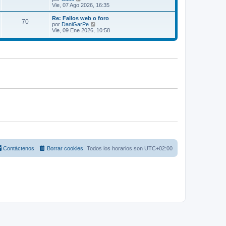
n
t
e
Vie, 07 Ago 2026, 16:35
s
i
r
a
m
ú
Re: Fallos web o foro
j
70
o
l
V
por
DaniGarPe
e
m
t
e
Vie, 09 Ene 2026, 10:58
e
i
r
n
m
ú
s
o
l
a
m
t
j
e
i
e
n
m
s
o
a
m
j
e
e
n
s
a
j
e
Contáctenos
Borrar cookies
Todos los horarios son
UTC+02:00