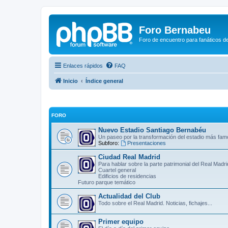
Foro Bernabeu
Foro de encuentro para fanáticos de
Enlaces rápidos
FAQ
Inicio
Índice general
FORO
Nuevo Estadio Santiago Bernabéu
Un paseo por la transformación del estadio más fa
Subforo:
Presentaciones
Ciudad Real Madrid
Para hablar sobre la parte patrimonial del Real Madr
Cuartel general
Edificios de residencias
Futuro parque temático
Actualidad del Club
Todo sobre el Real Madrid. Noticias, fichajes...
Primer equipo