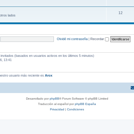
12
otros lados
Olvidé mi contraseña
|
Recordar
 invitados (basados en usuarios activos en los últimos 5 minutos)
6, 13:41
estro usuario más reciente es
Arox
Desarrollado por
phpBB
® Forum Software © phpBB Limited
Traducción al español por
phpBB España
Privacidad
|
Condiciones