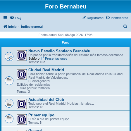
Foro Bernabeu
FAQ
Registrarse
Identificarse
B
Inicio
Índice general
u
Fecha actual Sab, 08 Ago 2026, 17:08
s
Foro
c
Nuevo Estadio Santiago Bernabéu
a
Un paseo por la transformación del estadio más famoso del mundo
Subforo:
Presentaciones
r
Temas:
102
Ciudad Real Madrid
Para hablar sobre la parte patrimonial del Real Madrid en la Ciudad
Real Madrid de Valdebebas.
Cuartel general
Edificios de residencias
Futuro parque temático
Temas:
3
Actualidad del Club
Todo sobre el Real Madrid. Noticias, fichajes...
Temas:
18
Primer equipo
El día a día del primer equipo
Temas:
8
General