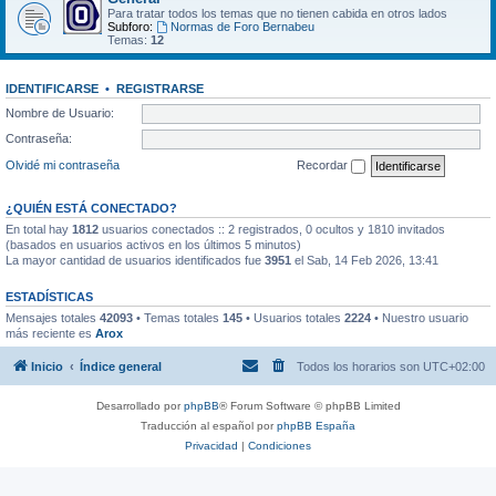
Para tratar todos los temas que no tienen cabida en otros lados
Subforo:
Normas de Foro Bernabeu
Temas:
12
IDENTIFICARSE
•
REGISTRARSE
Nombre de Usuario:
Contraseña:
Olvidé mi contraseña
Recordar
¿QUIÉN ESTÁ CONECTADO?
En total hay
1812
usuarios conectados :: 2 registrados, 0 ocultos y 1810 invitados
(basados en usuarios activos en los últimos 5 minutos)
La mayor cantidad de usuarios identificados fue
3951
el Sab, 14 Feb 2026, 13:41
ESTADÍSTICAS
Mensajes totales
42093
• Temas totales
145
• Usuarios totales
2224
• Nuestro usuario
más reciente es
Arox
Inicio
Índice general
Todos los horarios son
UTC+02:00
Desarrollado por
phpBB
® Forum Software © phpBB Limited
Traducción al español por
phpBB España
Privacidad
|
Condiciones