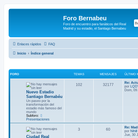
Foro Bernabeu
Foro de encuentro para fanáticos del Real
Madrid y su estadio, el Santiago Bernabeu
Enlaces rápidos
FAQ
Inicio
Índice general
FORO
TEMAS
MENSAJES
ÚLTIMO 
Re: Actu
102
32177
por
LQD
Dom, 09 
Nuevo Estadio
Santiago Bernabéu
Un paseo por la
transformación del
estadio más famoso del
mundo
Subforo:
Presentaciones
Re: Madr
3
60
por
Nihill
Jue, 30 
Ciudad Real