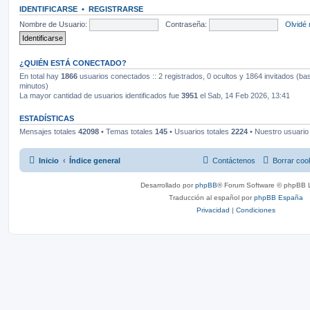
IDENTIFICARSE
•
REGISTRARSE
Nombre de Usuario:
Contraseña:
Olvidé 
¿QUIÉN ESTÁ CONECTADO?
En total hay
1866
usuarios conectados :: 2 registrados, 0 ocultos y 1864 invitados (ba
minutos)
La mayor cantidad de usuarios identificados fue
3951
el Sab, 14 Feb 2026, 13:41
ESTADÍSTICAS
Mensajes totales
42098
• Temas totales
145
• Usuarios totales
2224
• Nuestro usuario
Inicio
Índice general
Contáctenos
Borrar coo
Desarrollado por
phpBB
® Forum Software © phpBB L
Traducción al español por
phpBB España
Privacidad
|
Condiciones