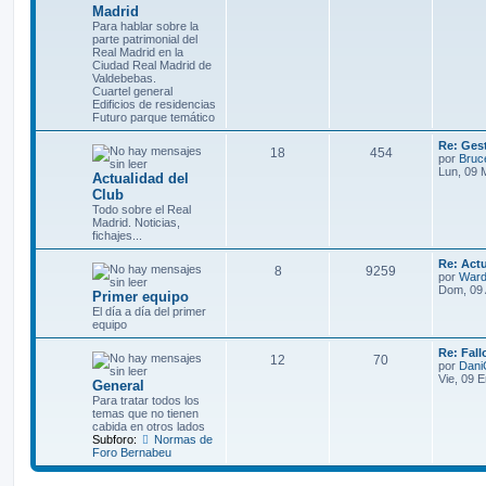
Madrid
Para hablar sobre la
parte patrimonial del
Real Madrid en la
Ciudad Real Madrid de
Valdebebas.
Cuartel general
Edificios de residencias
Futuro parque temático
Re: Gest
18
454
por
Bruc
Lun, 09 
Actualidad del
Club
Todo sobre el Real
Madrid. Noticias,
fichajes...
Re: Actu
8
9259
por
War
Dom, 09 
Primer equipo
El día a día del primer
equipo
Re: Fall
12
70
por
Dani
Vie, 09 
General
Para tratar todos los
temas que no tienen
cabida en otros lados
Subforo:
Normas de
Foro Bernabeu