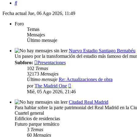
Buscar
Fecha actual Jue, 06 Ago 2026, 11:49
Foro
Temas
Mensajes
Último mensaje
Nuevo Estadio Santiago Bernabéu
Un paseo por la transformación del estadio más famoso del mu
Subforo:
Presentaciones
102
Temas
32173
Mensajes
Último mensaje
Re: Actualizaciones de obra
Ver
por
The Madrid One
último
Mié, 05 Ago 2026, 21:46
mensaje
Ciudad Real Madrid
Para hablar sobre la parte patrimonial del Real Madrid en la C
Cuartel general
Edificios de residencias
Futuro parque temático
3
Temas
60
Mensajes