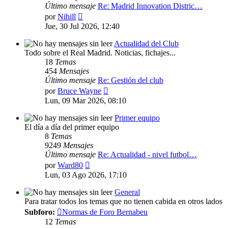
Último mensaje
Re: Madrid Innovation Distric…
Ver
por
Nihill
último
Jue, 30 Jul 2026, 12:40
mensaje
Actualidad del Club
Todo sobre el Real Madrid. Noticias, fichajes...
18
Temas
454
Mensajes
Último mensaje
Re: Gestión del club
Ver
por
Bruce Wayne
último
Lun, 09 Mar 2026, 08:10
mensaje
Primer equipo
El día a día del primer equipo
8
Temas
9249
Mensajes
Último mensaje
Re: Actualidad - nivel futbol…
Ver
por
Ward80
último
Lun, 03 Ago 2026, 17:10
mensaje
General
Para tratar todos los temas que no tienen cabida en otros lados
Subforo:
Normas de Foro Bernabeu
12
Temas