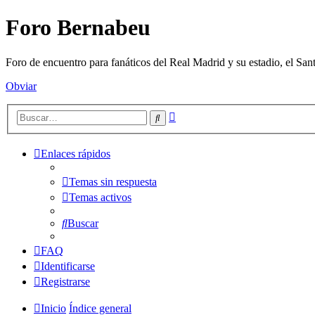
Foro Bernabeu
Foro de encuentro para fanáticos del Real Madrid y su estadio, el Sa
Obviar
Búsqueda
Buscar
avanzada
Enlaces rápidos
Temas sin respuesta
Temas activos
Buscar
FAQ
Identificarse
Registrarse
Inicio
Índice general