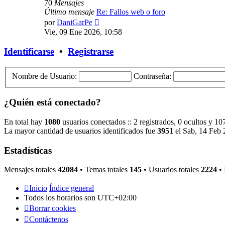
70
Mensajes
Último mensaje
Re: Fallos web o foro
Ver
por
DaniGarPe
último
Vie, 09 Ene 2026, 10:58
mensaje
Identificarse
•
Registrarse
Nombre de Usuario:
Contraseña:
¿Quién está conectado?
En total hay
1080
usuarios conectados :: 2 registrados, 0 ocultos y 10
La mayor cantidad de usuarios identificados fue
3951
el Sab, 14 Feb 
Estadísticas
Mensajes totales
42084
• Temas totales
145
• Usuarios totales
2224
• 
Inicio
Índice general
Todos los horarios son
UTC+02:00
Borrar cookies
Contáctenos