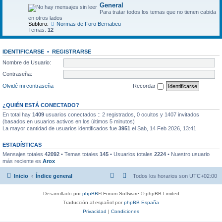
General
Para tratar todos los temas que no tienen cabida
en otros lados
Subforo:
Normas de Foro Bernabeu
Temas:
12
IDENTIFICARSE
•
REGISTRARSE
Nombre de Usuario:
Contraseña:
Olvidé mi contraseña
Recordar
¿QUIÉN ESTÁ CONECTADO?
En total hay
1409
usuarios conectados :: 2 registrados, 0 ocultos y 1407 invitados
(basados en usuarios activos en los últimos 5 minutos)
La mayor cantidad de usuarios identificados fue
3951
el Sab, 14 Feb 2026, 13:41
ESTADÍSTICAS
Mensajes totales
42092
• Temas totales
145
• Usuarios totales
2224
• Nuestro usuario
más reciente es
Arox
Inicio
Índice general
Todos los horarios son
UTC+02:00
Desarrollado por
phpBB
® Forum Software © phpBB Limited
Traducción al español por
phpBB España
Privacidad
|
Condiciones