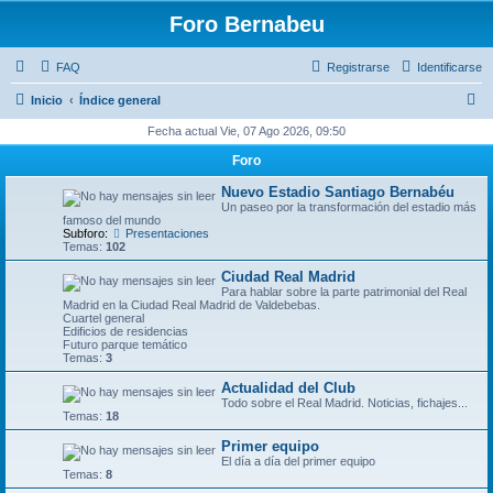
Foro Bernabeu
FAQ
Registrarse
Identificarse
B
Inicio
Índice general
u
Fecha actual Vie, 07 Ago 2026, 09:50
s
Foro
c
Nuevo Estadio Santiago Bernabéu
a
Un paseo por la transformación del estadio más
famoso del mundo
r
Subforo:
Presentaciones
Temas:
102
Ciudad Real Madrid
Para hablar sobre la parte patrimonial del Real
Madrid en la Ciudad Real Madrid de Valdebebas.
Cuartel general
Edificios de residencias
Futuro parque temático
Temas:
3
Actualidad del Club
Todo sobre el Real Madrid. Noticias, fichajes...
Temas:
18
Primer equipo
El día a día del primer equipo
Temas:
8