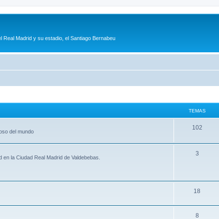
l Real Madrid y su estadio, el Santiago Bernabeu
TEMAS
102
moso del mundo
3
id en la Ciudad Real Madrid de Valdebebas.
18
8