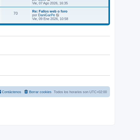
n
t
e
Vie, 07 Ago 2026, 16:35
s
i
r
a
m
ú
Re: Fallos web o foro
j
70
o
l
V
por
DaniGarPe
e
m
t
e
Vie, 09 Ene 2026, 10:58
e
i
r
n
m
ú
s
o
l
a
m
t
j
e
i
e
n
m
s
o
a
m
j
e
e
n
s
a
j
e
Contáctenos
Borrar cookies
Todos los horarios son
UTC+02:00