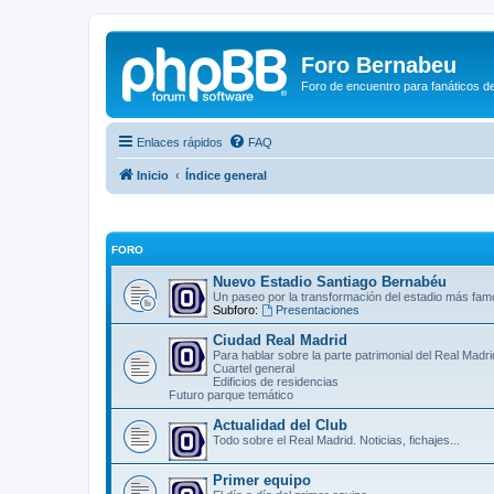
Foro Bernabeu
Foro de encuentro para fanáticos de
Enlaces rápidos
FAQ
Inicio
Índice general
FORO
Nuevo Estadio Santiago Bernabéu
Un paseo por la transformación del estadio más fa
Subforo:
Presentaciones
Ciudad Real Madrid
Para hablar sobre la parte patrimonial del Real Madr
Cuartel general
Edificios de residencias
Futuro parque temático
Actualidad del Club
Todo sobre el Real Madrid. Noticias, fichajes...
Primer equipo