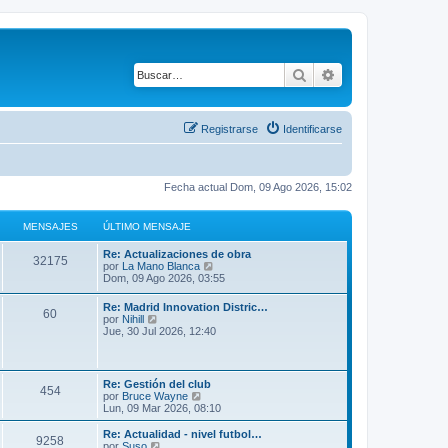
Buscar
Búsqueda avanza
Registrarse
Identificarse
Fecha actual Dom, 09 Ago 2026, 15:02
MENSAJES
ÚLTIMO MENSAJE
Re: Actualizaciones de obra
32175
V
por
La Mano Blanca
e
Dom, 09 Ago 2026, 03:55
r
ú
Re: Madrid Innovation Distric…
60
l
V
por
Nihill
t
e
Jue, 30 Jul 2026, 12:40
i
r
m
ú
o
l
m
t
Re: Gestión del club
e
454
i
V
por
Bruce Wayne
n
m
e
Lun, 09 Mar 2026, 08:10
s
o
r
a
m
ú
j
Re: Actualidad - nivel futbol…
e
9258
l
V
e
por
Suso