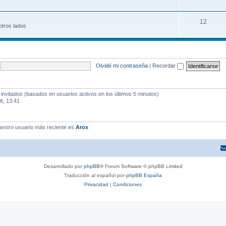
12
otros lados
Olvidé mi contraseña
|
Recordar
 invitados (basados en usuarios activos en los últimos 5 minutos)
6, 13:41
estro usuario más reciente es
Arox
Desarrollado por
phpBB
® Forum Software © phpBB Limited
Traducción al español por
phpBB España
Privacidad
|
Condiciones