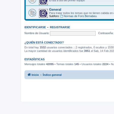
El día a día del primer equipo
General
Para tratar todos los temas que no tienen cabida en 
Subforo:
Normas de Foro Bernabeu
IDENTIFICARSE
•
REGISTRARSE
Nombre de Usuario:
Contraseña:
¿QUIÉN ESTÁ CONECTADO?
En total hay
1532
usuarios conectados :: 2 registrados, 0 ocultos y 1530
La mayor cantidad de usuarios identificados fue
3951
el Sab, 14 Feb 202
ESTADÍSTICAS
Mensajes totales
42095
• Temas totales
145
• Usuarios totales
2224
• Nu
Inicio
Índice general