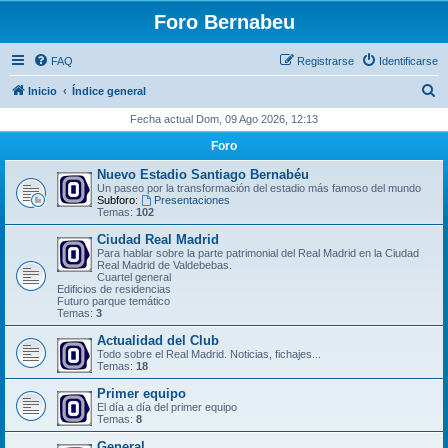
Foro Bernabeu
FAQ
Registrarse
Identificarse
B
Inicio
Índice general
u
Fecha actual Dom, 09 Ago 2026, 12:13
s
Foro
c
Nuevo Estadio Santiago Bernabéu
a
Un paseo por la transformación del estadio más famoso del mundo
Subforo:
Presentaciones
r
Temas:
102
Ciudad Real Madrid
Para hablar sobre la parte patrimonial del Real Madrid en la Ciudad
Real Madrid de Valdebebas.
Cuartel general
Edificios de residencias
Futuro parque temático
Temas:
3
Actualidad del Club
Todo sobre el Real Madrid. Noticias, fichajes...
Temas:
18
Primer equipo
El día a día del primer equipo
Temas:
8
General