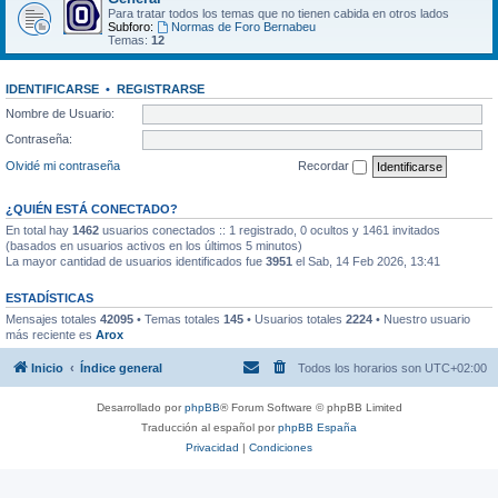
Para tratar todos los temas que no tienen cabida en otros lados
Subforo:
Normas de Foro Bernabeu
Temas:
12
IDENTIFICARSE
•
REGISTRARSE
Nombre de Usuario:
Contraseña:
Olvidé mi contraseña
Recordar
¿QUIÉN ESTÁ CONECTADO?
En total hay
1462
usuarios conectados :: 1 registrado, 0 ocultos y 1461 invitados
(basados en usuarios activos en los últimos 5 minutos)
La mayor cantidad de usuarios identificados fue
3951
el Sab, 14 Feb 2026, 13:41
ESTADÍSTICAS
Mensajes totales
42095
• Temas totales
145
• Usuarios totales
2224
• Nuestro usuario
más reciente es
Arox
Inicio
Índice general
Todos los horarios son
UTC+02:00
Desarrollado por
phpBB
® Forum Software © phpBB Limited
Traducción al español por
phpBB España
Privacidad
|
Condiciones