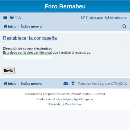
Foro Bernabeu
FAQ
Registrarse
Identificarse
B
Inicio
Índice general
u
Restablecer la contraseña
s
c
Dirección de correo electrónico:
Esta debe ser la dirección de email que introdujo al registrarse.
a
r
Inicio
Índice general
Todos los horarios son
UTC+02:00
Desarrollado por
phpBB
® Forum Software © phpBB Limited
Traducción al español por
phpBB España
Privacidad
|
Condiciones