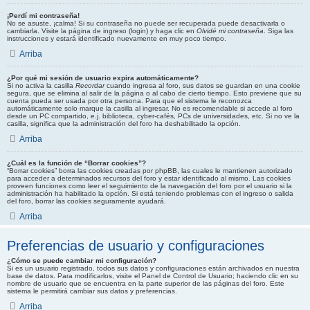
¡Perdí mi contraseña!
No se asuste, ¡calma! Si su contraseña no puede ser recuperada puede desactivarla o
cambiarla. Visite la página de ingreso (login) y haga clic en
Olvidé mi contraseña
. Siga las
instrucciones y estará identificado nuevamente en muy poco tiempo.
Arriba
¿Por qué mi sesión de usuario expira automáticamente?
Si no activa la casilla
Recordar
cuando ingresa al foro, sus datos se guardan en una cookie
segura, que se elimina al salir de la página o al cabo de cierto tiempo. Esto previene que su
cuenta pueda ser usada por otra persona. Para que el sistema le reconozca
automáticamente solo marque la casilla al ingresar. No es recomendable si accede al foro
desde un PC compartido, e.j. biblioteca, cyber-cafés, PCs de universidades, etc. Si no ve la
casilla, significa que la administración del foro ha deshabilitado la opción.
Arriba
¿Cuál es la función de “Borrar cookies”?
“Borrar cookies” borra las cookies creadas por phpBB, las cuales le mantienen autorizado
para acceder a determinados recursos del foro y estar identificado al mismo. Las cookies
proveen funciones como leer el seguimiento de la navegación del foro por el usuario si la
administración ha habilitado la opción. Si está teniendo problemas con el ingreso o salida
del foro, borrar las cookies seguramente ayudará.
Arriba
Preferencias de usuario y configuraciones
¿Cómo se puede cambiar mi configuración?
Si es un usuario registrado, todos sus datos y configuraciones están archivados en nuestra
base de datos. Para modificarlos, visite el Panel de Control de Usuario; haciendo clic en su
nombre de usuario que se encuentra en la parte superior de las páginas del foro. Este
sistema le permitirá cambiar sus datos y preferencias.
Arriba