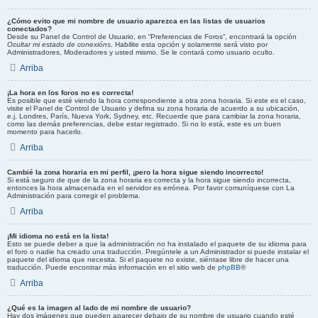
¿Cómo evito que mi nombre de usuario aparezca en las listas de usuarios
conectados?
Desde su Panel de Control de Usuario, en “Preferencias de Foros”, encontrará la opción
Ocultar mi estado de conexións
. Habilite esta opción y solamente será visto por
Administradores, Moderadores y usted mismo. Se le contará como usuario oculto.
Arriba
¡La hora en los foros no es correcta!
Es posible que esté viendo la hora correspondiente a otra zona horaria. Si este es el caso,
visite el Panel de Control de Usuario y defina su zona horaria de acuerdo a su ubicación,
e.j. Londres, París, Nueva York, Sydney, etc. Recuerde que para cambiar la zona horaria,
como las demás preferencias, debe estar registrado. Si no lo está, este es un buen
momento para hacerlo.
Arriba
Cambié la zona horaria en mi perfil, ¡pero la hora sigue siendo incorrecto!
Si está seguro de que de la zona horaria es correcta y la hora sigue siendo incorrecta,
entonces la hora almacenada en el servidor es errónea. Por favor comuníquese con La
Administración para corregir el problema.
Arriba
¡Mi idioma no está en la lista!
Esto se puede deber a que la administración no ha instalado el paquete de su idioma para
el foro o nadie ha creado una traducción. Pregúntele a un Administrador si puede instalar el
paquete del idioma que necesita. Si el paquete no existe, siéntase libre de hacer una
traducción. Puede encontrar más información en el sitio web de
phpBB
®
Arriba
¿Qué es la imagen al lado de mi nombre de usuario?
Hay dos imágenes que pueden aparecer debajo de su nombre de usuario cuando esté