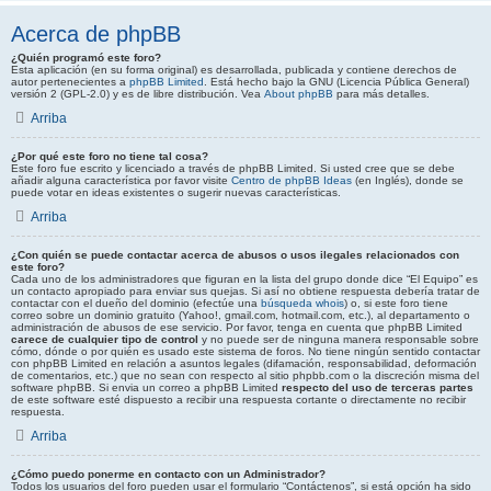
Acerca de phpBB
¿Quién programó este foro?
Esta aplicación (en su forma original) es desarrollada, publicada y contiene derechos de
autor pertenecientes a
phpBB Limited
. Está hecho bajo la GNU (Licencia Pública General)
versión 2 (GPL-2.0) y es de libre distribución. Vea
About phpBB
para más detalles.
Arriba
¿Por qué este foro no tiene tal cosa?
Este foro fue escrito y licenciado a través de phpBB Limited. Si usted cree que se debe
añadir alguna característica por favor visite
Centro de phpBB Ideas
(en Inglés), donde se
puede votar en ideas existentes o sugerir nuevas características.
Arriba
¿Con quién se puede contactar acerca de abusos o usos ilegales relacionados con
este foro?
Cada uno de los administradores que figuran en la lista del grupo donde dice “El Equipo” es
un contacto apropiado para enviar sus quejas. Si así no obtiene respuesta debería tratar de
contactar con el dueño del dominio (efectúe una
búsqueda whois
) o, si este foro tiene
correo sobre un dominio gratuito (Yahoo!, gmail.com, hotmail.com, etc.), al departamento o
administración de abusos de ese servicio. Por favor, tenga en cuenta que phpBB Limited
carece de cualquier tipo de control
y no puede ser de ninguna manera responsable sobre
cómo, dónde o por quién es usado este sistema de foros. No tiene ningún sentido contactar
con phpBB Limited en relación a asuntos legales (difamación, responsabilidad, deformación
de comentarios, etc.) que no sean con respecto al sitio phpbb.com o la discreción misma del
software phpBB. Si envia un correo a phpBB Limited
respecto del uso de terceras partes
de este software esté dispuesto a recibir una respuesta cortante o directamente no recibir
respuesta.
Arriba
¿Cómo puedo ponerme en contacto con un Administrador?
Todos los usuarios del foro pueden usar el formulario “Contáctenos”, si está opción ha sido