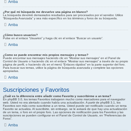
Arriba
¿Por qué mi búsqueda me devuelve una página en blanco?
La búsqueda devolvió demasiados resultados para ser procesados por el servidor. Utilice
“Búsqueda Avanzada” y sea más específico en los términos y foros de su búsqueda.
Arriba
¿Cómo busco usuarios?
Pulse en el enlace “Usuarios” y haga clic en el enlace “Buscar un usuario”.
Arriba
¿Como se puede encontrar mis propios mensajes y temas?
Puede encontrar sus mensajes haciendo clic en “Mostrar sus mensajes” en el Panel de
Control de Usuario o haciendo clic en el enlace “Mostrar sus mensajes” a través de su propio
página de perfil, o haciendo clic en el menú “Enlaces rápidos” en la parte superior del foro.
Para buscar sus temas, utilice la página de búsqueda avanzada y complete las opciones
apropiadas.
Arriba
Suscripciones y Favoritos
¿Cuál es la diferencia entre añadir como Favorito y suscribirme a un tema?
En phpBB 3.0, los temas Favoritos trabajaron mucho como marcadores para el navegador
web. Usted no era alertado cuando había una actualización. A partir de phpBB 3.1, los
Favoritos son más como suscribirse a un tema. Usted puede ser notificado cuando un tema
Favorito se actualiza. Al suscribirte, sin embargo, se le avisará de que hay una actualización
de un tema, o foro en el propio foro. Las opciones de notificación para los Favoritos y las
suscripciones se pueden configurar en el Panel de Control de Usuario, en “Preferencias de
Foros”.
Arriba