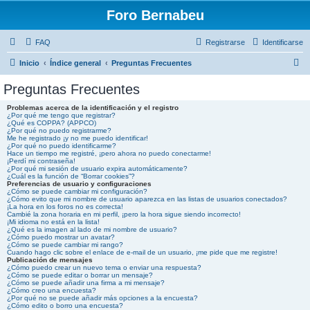
Foro Bernabeu
FAQ
Registrarse
Identificarse
B
Inicio
Índice general
Preguntas Frecuentes
u
Preguntas Frecuentes
s
Problemas acerca de la identificación y el registro
c
¿Por qué me tengo que registrar?
¿Qué es COPPA? (APPCO)
a
¿Por qué no puedo registrarme?
Me he registrado ¡y no me puedo identificar!
r
¿Por qué no puedo identificarme?
Hace un tiempo me registré, ¡pero ahora no puedo conectarme!
¡Perdí mi contraseña!
¿Por qué mi sesión de usuario expira automáticamente?
¿Cuál es la función de “Borrar cookies”?
Preferencias de usuario y configuraciones
¿Cómo se puede cambiar mi configuración?
¿Cómo evito que mi nombre de usuario aparezca en las listas de usuarios conectados?
¡La hora en los foros no es correcta!
Cambié la zona horaria en mi perfil, ¡pero la hora sigue siendo incorrecto!
¡Mi idioma no está en la lista!
¿Qué es la imagen al lado de mi nombre de usuario?
¿Cómo puedo mostrar un avatar?
¿Cómo se puede cambiar mi rango?
Cuando hago clic sobre el enlace de e-mail de un usuario, ¡me pide que me registre!
Publicación de mensajes
¿Cómo puedo crear un nuevo tema o enviar una respuesta?
¿Cómo se puede editar o borrar un mensaje?
¿Cómo se puede añadir una firma a mi mensaje?
¿Cómo creo una encuesta?
¿Por qué no se puede añadir más opciones a la encuesta?
¿Cómo edito o borro una encuesta?