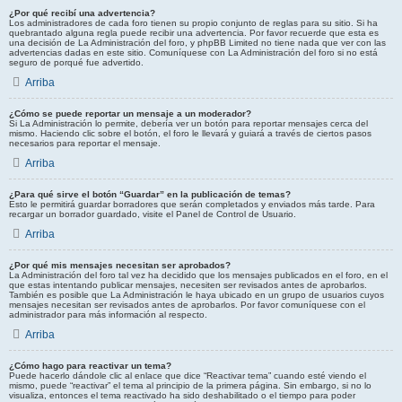
¿Por qué recibí una advertencia?
Los administradores de cada foro tienen su propio conjunto de reglas para su sitio. Si ha
quebrantado alguna regla puede recibir una advertencia. Por favor recuerde que esta es
una decisión de La Administración del foro, y phpBB Limited no tiene nada que ver con las
advertencias dadas en este sitio. Comuníquese con La Administración del foro si no está
seguro de porqué fue advertido.
Arriba
¿Cómo se puede reportar un mensaje a un moderador?
Si La Administración lo permite, debería ver un botón para reportar mensajes cerca del
mismo. Haciendo clic sobre el botón, el foro le llevará y guiará a través de ciertos pasos
necesarios para reportar el mensaje.
Arriba
¿Para qué sirve el botón “Guardar” en la publicación de temas?
Esto le permitirá guardar borradores que serán completados y enviados más tarde. Para
recargar un borrador guardado, visite el Panel de Control de Usuario.
Arriba
¿Por qué mis mensajes necesitan ser aprobados?
La Administración del foro tal vez ha decidido que los mensajes publicados en el foro, en el
que estas intentando publicar mensajes, necesiten ser revisados antes de aprobarlos.
También es posible que La Administración le haya ubicado en un grupo de usuarios cuyos
mensajes necesitan ser revisados antes de aprobarlos. Por favor comuníquese con el
administrador para más información al respecto.
Arriba
¿Cómo hago para reactivar un tema?
Puede hacerlo dándole clic al enlace que dice “Reactivar tema” cuando esté viendo el
mismo, puede “reactivar” el tema al principio de la primera página. Sin embargo, si no lo
visualiza, entonces el tema reactivado ha sido deshabilitado o el tiempo para poder