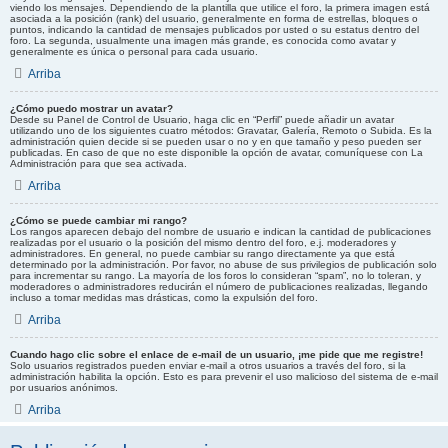
viendo los mensajes. Dependiendo de la plantilla que utilice el foro, la primera imagen está
asociada a la posición (rank) del usuario, generalmente en forma de estrellas, bloques o
puntos, indicando la cantidad de mensajes publicados por usted o su estatus dentro del
foro. La segunda, usualmente una imagen más grande, es conocida como avatar y
generalmente es única o personal para cada usuario.
Arriba
¿Cómo puedo mostrar un avatar?
Desde su Panel de Control de Usuario, haga clic en “Perfil” puede añadir un avatar
utilizando uno de los siguientes cuatro métodos: Gravatar, Galería, Remoto o Subida. Es la
administración quien decide si se pueden usar o no y en que tamaño y peso pueden ser
publicadas. En caso de que no este disponible la opción de avatar, comuníquese con La
Administración para que sea activada.
Arriba
¿Cómo se puede cambiar mi rango?
Los rangos aparecen debajo del nombre de usuario e indican la cantidad de publicaciones
realizadas por el usuario o la posición del mismo dentro del foro, e.j. moderadores y
administradores. En general, no puede cambiar su rango directamente ya que está
determinado por la administración. Por favor, no abuse de sus privilegios de publicación solo
para incrementar su rango. La mayoría de los foros lo consideran “spam”, no lo toleran, y
moderadores o administradores reducirán el número de publicaciones realizadas, llegando
incluso a tomar medidas mas drásticas, como la expulsión del foro.
Arriba
Cuando hago clic sobre el enlace de e-mail de un usuario, ¡me pide que me registre!
Solo usuarios registrados pueden enviar e-mail a otros usuarios a través del foro, si la
administración habilita la opción. Esto es para prevenir el uso malicioso del sistema de e-mail
por usuarios anónimos.
Arriba