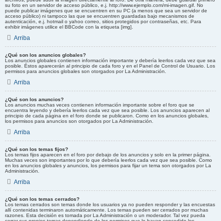
su foto en un servidor de acceso público, e.j. http://www.ejemplo.com/mi-imagen.gif. No
puede publicar imágenes que se encuentren en su PC (a menos que sea un servidor de
acceso público) ni tampoco las que se encuentren guardadas bajo mecanismos de
autenticación, e.j. hotmail o yahoo correo, sitios protegidos por contraseñas, etc. Para
exhibir imágenes utilice el BBCode con la etiqueta [img].
Arriba
¿Qué son los anuncios globales?
Los anuncios globales contienen información importante y debería leerlos cada vez que sea
posible. Éstos aparecerán al principio de cada foro y en el Panel de Control de Usuario. Los
permisos para anuncios globales son otorgados por La Administración.
Arriba
¿Qué son los anuncios?
Los anuncios muchas veces contienen información importante sobre el foro que se
encuentra leyendo y debería leerlos cada vez que sea posible. Los anuncios aparecen al
principio de cada página en el foro donde se publicaron. Como en los anuncios globales,
los permisos para anuncios son otorgados por La Administración.
Arriba
¿Qué son los temas fijos?
Los temas fijos aparecen en el foro por debajo de los anuncios y solo en la primer página.
Muchas veces son importantes por lo que debería leerlos cada vez que sea posible. Como
en los anuncios globales y anuncios, los permisos para fijar un tema son otorgados por La
Administración.
Arriba
¿Qué son los temas cerrados?
Los temas cerrados son temas donde los usuarios ya no pueden responder y las encuestas
allí contenidas terminaron automáticamente. Los temas pueden ser cerrados por muchas
razones. Esta decisión es tomada por La Administración o un moderador. Tal vez pueda
cerrar sus propios temas dependiendo de los permisos que le hayan concedido los