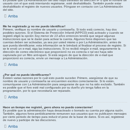
Es posible que La Administración del sitio haya baneado su dirección IP o que el nombre de
usuario con el que está intentando registrarse, esté deshabilitado. También puede estar
deshabilitado el registro de nuevos usuarios. Póngase en contacto con La Administración
del sitio.
Arriba
Me he registrado ¡y no me puedo identificar!
Primero, verifique su nombre de usuario y contraseña. Si todo está correcto, hay dos
posibles razones. Si el Sistema de Protección Infantil (APPCO) está activado y cuando se
registró eligió la opción
Soy menor de 13 años
entonces tendrá que seguir algunas
instrucciones que se le darán para activar la cuenta. Algunos foros disponen que las
cuentas deben ser activadas, ya sea por usted mismo o por La Administración, antes de
que pueda identificarse; esta información se le brindará al finalizar el proceso de registro. Si
se le envió un e-mail, siga las instrucciones. Si no recibió ningún e-mail, seguramente la
dirección de correo electrónico que proporcionó no es correcta o tal vez haya sido
capturada por un filtro anti-spam. Si está seguro de que la dirección de e-mail que
proporcionó es correcta, envíe un mensaje a La Administración.
Arriba
¿Por qué no puedo identificarme?
Existen varias razones por lo cuál esto puede suceder. Primero, asegúrese de que su
nombre de usuario y contraseña se encuentren escritos correctamente. Si lo están,
comuníquese con La Administración para asegurarse de que no ha sido excluido. También
es posible que el foro esté mal configurado por su dueño y/o tenga fallos en la
programación, por lo que necesitaría ser reparado.
Arriba
Hace un tiempo me registré, ¡pero ahora no puedo conectarme!
Es posible que la administración haya desactivado o borrado su cuenta por alguna razón.
También, algunos foros periódicamente remueven sus usuarios que no publicaron mensajes
por cierto periodo de tiempo para reducir el peso de la base de datos. Si es así, registrese
de nuevo y participe de las discuciones.
Arriba