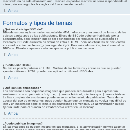
reactivarlo no ha sido alcanzado aún. También es posible reactivar un tema respondiendo al
mismo, sin embargo, lea las reglas del foro antes de hacerlo.
Arriba
Formatos y tipos de temas
¿Qué es el código BBCode?
BBcode es una implementación especial de HTML, ofrece un gran control de formato de los
objetos particulares de las publicaciones. El uso de BBCode debe ser habilitado por la
administración, pero también puede ser deshabilitado del formulario de publicación de
mensajes. BBCode asimismo es similar en estilo al HTML, pero las etiquetas se encuentran
encerrados entre corchetes [ y ] en lugar de < y >. Para más información, lea el manual de
BBCode. El enlace aparece cada vez que va a publicar un mensaje.
Arriba
¿Puedo usar HTML?
No. No es posible publicar en HTML. Muchos de los formatos y acciones que se pueden
ejecutar utilizando HTML pueden ser aplicados utilizando BBCodes.
Arriba
¿Qué son los emoticonos?
Los emoticonos son pequeñas imágenes que pueden ser utilizadas para expresar un
sentimiento con un pequeño código, e.j. :) denota felicidad, mientras que :( denota tristeza.
La lista completa de emoticones puede verse en el formulario de publicación. Trate de no
abusar del uso de emoticonos, pues pueden hacer que un mensaje se vuelva muy difícil de
leer y un moderador borre el tema o los emoticones del mensaje. La administración puede
fijar un límite para el número de emoticones a utilizar en un mensaje.
Arriba
¿Puedo publicar imagenes?
Sí, las imágenes se pueden mostrar en sus mensajes. Si la administración permite adjuntar
archivos, puede subir la imagen directamente al foro. De otra manera, debe guardar primero