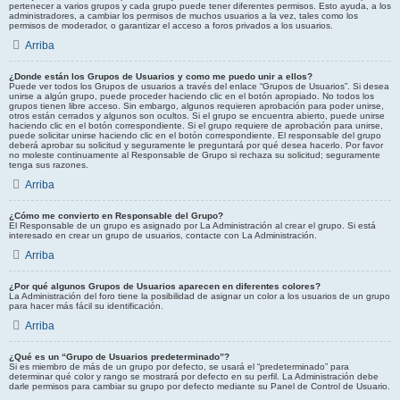
pertenecer a varios grupos y cada grupo puede tener diferentes permisos. Esto ayuda, a los
administradores, a cambiar los permisos de muchos usuarios a la vez, tales como los
permisos de moderador, o garantizar el acceso a foros privados a los usuarios.
Arriba
¿Donde están los Grupos de Usuarios y como me puedo unir a ellos?
Puede ver todos los Grupos de usuarios a través del enlace “Grupos de Usuarios”. Si desea
unirse a algún grupo, puede proceder haciendo clic en el botón apropiado. No todos los
grupos tienen libre acceso. Sin embargo, algunos requieren aprobación para poder unirse,
otros están cerrados y algunos son ocultos. Si el grupo se encuentra abierto, puede unirse
haciendo clic en el botón correspondiente. Si el grupo requiere de aprobación para unirse,
puede solicitar unirse haciendo clic en el botón correspondiente. El responsable del grupo
deberá aprobar su solicitud y seguramente le preguntará por qué desea hacerlo. Por favor
no moleste continuamente al Responsable de Grupo si rechaza su solicitud; seguramente
tenga sus razones.
Arriba
¿Cómo me convierto en Responsable del Grupo?
El Responsable de un grupo es asignado por La Administración al crear el grupo. Si está
interesado en crear un grupo de usuarios, contacte con La Administración.
Arriba
¿Por qué algunos Grupos de Usuarios aparecen en diferentes colores?
La Administración del foro tiene la posibilidad de asignar un color a los usuarios de un grupo
para hacer más fácil su identificación.
Arriba
¿Qué es un “Grupo de Usuarios predeterminado”?
Si es miembro de más de un grupo por defecto, se usará el “predeterminado” para
determinar qué color y rango se mostrará por defecto en su perfil. La Administración debe
darle permisos para cambiar su grupo por defecto mediante su Panel de Control de Usuario.