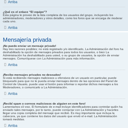
Arriba
¿Qué es el enlace “El equipo”?
Esta página le provee de la lista completa de los usuarios del grupo, incluyendo los
administradores, moderadores y otros detalles, como los foros que se encarga de moderar
cada uno.
Arriba
Mensajería privada
¡No puedo enviar un mensaje privado!
Hay tres razones posibles; no está registrado y/o identificado, La Administración del foro ha
deshabilitado la opción de mensajes privados para todos los usuarios, o bien La
Administración ha deshabilitado para usted, o su grupo de usuarios, la opción de enviar
mensajes. Comuníquese con La Administración para más información.
Arriba
¡Recibo mensajes privados no deseados!
Si está recibiendo mensajes maliciosos u ofensivos de un usuario en particular, puede
bloquearlo para que no le pueda enviar mensajes dentro de las opciones del Panel de
Control de Usuario, puede usar el botón para informar o reportar dichos mensajes a los
Moderadores, o comunicarlo a La Administración.
Arriba
¡Recibí spam o correos maliciosos de alguien en este foro!
Lamentamos oír eso. El formulario de e-mail incluye identificadores para controlar quién ha
enviado tales mensajes, por lo tanto, puede contactar con La Administración y hacerles
llegar una copia completa del mensaje que recibió. Es muy importante que incluya la
cabecera, ya que contiene los datos del usuario que envió el e-mail. La Administración
tomará medidas.
Arriba