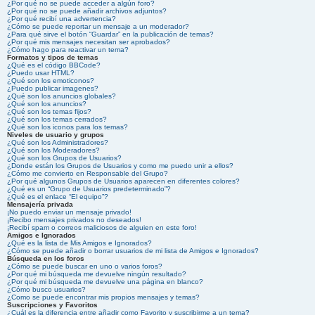
¿Por qué no se puede acceder a algún foro?
¿Por qué no se puede añadir archivos adjuntos?
¿Por qué recibí una advertencia?
¿Cómo se puede reportar un mensaje a un moderador?
¿Para qué sirve el botón “Guardar” en la publicación de temas?
¿Por qué mis mensajes necesitan ser aprobados?
¿Cómo hago para reactivar un tema?
Formatos y tipos de temas
¿Qué es el código BBCode?
¿Puedo usar HTML?
¿Qué son los emoticonos?
¿Puedo publicar imagenes?
¿Qué son los anuncios globales?
¿Qué son los anuncios?
¿Qué son los temas fijos?
¿Qué son los temas cerrados?
¿Qué son los iconos para los temas?
Niveles de usuario y grupos
¿Qué son los Administradores?
¿Qué son los Moderadores?
¿Qué son los Grupos de Usuarios?
¿Donde están los Grupos de Usuarios y como me puedo unir a ellos?
¿Cómo me convierto en Responsable del Grupo?
¿Por qué algunos Grupos de Usuarios aparecen en diferentes colores?
¿Qué es un “Grupo de Usuarios predeterminado”?
¿Qué es el enlace “El equipo”?
Mensajería privada
¡No puedo enviar un mensaje privado!
¡Recibo mensajes privados no deseados!
¡Recibí spam o correos maliciosos de alguien en este foro!
Amigos e Ignorados
¿Qué es la lista de Mis Amigos e Ignorados?
¿Cómo se puede añadir o borrar usuarios de mi lista de Amigos e Ignorados?
Búsqueda en los foros
¿Cómo se puede buscar en uno o varios foros?
¿Por qué mi búsqueda me devuelve ningún resultado?
¿Por qué mi búsqueda me devuelve una página en blanco?
¿Cómo busco usuarios?
¿Como se puede encontrar mis propios mensajes y temas?
Suscripciones y Favoritos
¿Cuál es la diferencia entre añadir como Favorito y suscribirme a un tema?