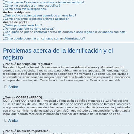
¿Cómo marcar Favoritos o suscribirse a temas específicos?
¿Cómo me suscribo a un foro específico?
¿Cómo borro mis suscripciones?
Archivos Adjuntos
¿Qué archivos adjuntos son permitidos en este foro?
¿Cómo encuentro todos mis archivos adjuntos?
Acerca de phpBB
¿Quién programó este foro?
¿Por qué este foro no tiene tal cosa?
¿Con quién se puede contactar acerca de abusos o usos ilegales relacionados con este
foro?
¿Cómo puedo ponerme en contacto con un Administrador?
Problemas acerca de la identificación y el
registro
¿Por qué me tengo que registrar?
No está obligado a hacerlo, la decisión la toman los Administradores y Moderadores. En
algunos casos necesitará registrarse para publicar temas y respuestas. Sin embargo, estar
registrado le dará acceso a contenidos adicionales y/o ventajas que como usuario invitado
no disfrutaría, como tener su imagen personalizada (avatar), mensajes privados, suscripción
a grupos de usuarios, etc. Tan solo le tomará unos segundos. Es muy recomendable.
Arriba
¿Qué es COPPA? (APPCO)
COPPA, APPCO, o Acta de Privacidad y Protección de Niños menores de 13 años del año
1998, es una ley de los Estados Unidos, donde se solicita a los sitios de Internet, los cuales
son potenciales recolectores de información, que el registro de niños sea escrito y ratificado
con el consentimiento de los padres o con algún otro método de reconocimiento de guardia
legal, que permita recolectar información personal identificable de un menor de edad.
Arriba
¿Por qué no puedo registrarme?