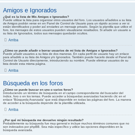
Amigos e Ignorados
¿Qué es la lista de Mis Amigos e Ignorados?
Puede utilizar la lista para organizar otros usuarios del foro. Los usuarios añadidos a su lista
de Amigos podrán verse en en Panel de Control de Usuario para un rápido acceso a ver si
están identificados y poder así enviarles un mensaje privado. Según la plantilla que utilice el
foro, los mensajes de estos usuarios pueden visualizarse resaltados. Si añade un usuario a
su lista de Ignorados, todos sus mensajes quedarán ocultos.
Arriba
¿Cómo se puede añadir o borrar usuarios de mi lista de Amigos e Ignorados?
Puede añadir usuarios a su lista de dos maneras. En cada perfil de usuario hay un enlace
para añadirlo a su lista de Amigos y/o Ignorados. También puede hacerlo desde el Panel de
Control de Usuario directamente, introduciendo su nombre. Puede eliminar usuarios de su
lista desde esta misma página.
Arriba
Búsqueda en los foros
¿Cómo se puede buscar en uno o varios foros?
Introduciendo un término de búsqueda en el campo correspondiente del buscador del
índice, foro o en los temas. Puede acceder a búsquedas avanzadas haciendo clic en el
enlace “Búsqueda Avanzada” que está disponible en todas las páginas del foro. La manera
de acceder a la búsqueda depende de la plantilla utilizada.
Arriba
¿Por qué mi búsqueda me devuelve ningún resultado?
Probablemente su búsqueda fue muy general e incluye muchos términos comunes que no
son indexados por phpBB. Sea más específico y utilice las opciones disponibles en la
búsqueda avanzada.