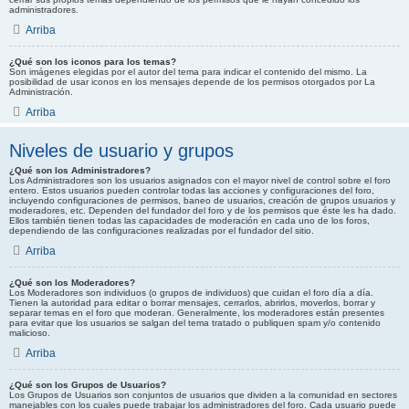
administradores.
Arriba
¿Qué son los iconos para los temas?
Son imágenes elegidas por el autor del tema para indicar el contenido del mismo. La
posibilidad de usar iconos en los mensajes depende de los permisos otorgados por La
Administración.
Arriba
Niveles de usuario y grupos
¿Qué son los Administradores?
Los Administradores son los usuarios asignados con el mayor nivel de control sobre el foro
entero. Estos usuarios pueden controlar todas las acciones y configuraciones del foro,
incluyendo configuraciones de permisos, baneo de usuarios, creación de grupos usuarios y
moderadores, etc. Dependen del fundador del foro y de los permisos que éste les ha dado.
Ellos también tienen todas las capacidades de moderación en cada uno de los foros,
dependiendo de las configuraciones realizadas por el fundador del sitio.
Arriba
¿Qué son los Moderadores?
Los Moderadores son individuos (o grupos de individuos) que cuidan el foro día a día.
Tienen la autoridad para editar o borrar mensajes, cerrarlos, abrirlos, moverlos, borrar y
separar temas en el foro que moderan. Generalmente, los moderadores están presentes
para evitar que los usuarios se salgan del tema tratado o publiquen spam y/o contenido
malicioso.
Arriba
¿Qué son los Grupos de Usuarios?
Los Grupos de Usuarios son conjuntos de usuarios que dividen a la comunidad en sectores
manejables con los cuales puede trabajar los administradores del foro. Cada usuario puede