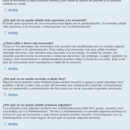
para la encuesta (0 para duración infinita) y por último la opción de permitir a lo usuarios
cambiar su votos.
Arriba
¿Por qué no se puede añadir más opciones a la encuesta?
El límite para opciones de una encuesta está fijado por la administración. Si necesita añadir
más opciones a la encuesta, comuníquese con La Administración.
Arriba
¿Cómo edito o borro una encuesta?
Como en los mensajes, las encuestas solo pueden ser modificadas por su creador original,
un moderador o la administración. Para editar una encuesta, hay que editar el primer
mensaje del tema; este siempre esta asociado a la encuesta. Si nadie ha votado, los
usuarios pueden borrar la encuesta o editar las opciones. Sin embargo, si algún miembro ha
votado, solo moderadores o administradores pueden editar o borrar la encuesta. Esto evita
que las encuestas sean cambiadas a mitad de la votación.
Arriba
¿Por qué no se puede acceder a algún foro?
Algunos foros pueden estar limitados para ciertos usuarios o grupos y para visualizar, leer,
publicar o llevar a cabo otra acción allí necesita una autorización especial. Comuníquese
con un moderador o administrador del foro para que se le conceda el permiso adecuado.
Arriba
¿Por qué no se puede añadir archivos adjuntos?
Los permisos para adjuntar archivos son individuales para cada foro, grupo, usuario y son
concedidos por La Administración. Tal vez La Administración no permite adjuntar archivos en
el foro en que se encuentra o solo ciertos grupos pueden hacerlo. Comuníquese con La
Administración si no está seguro de por qué no puede adjuntar archivos.
Arriba