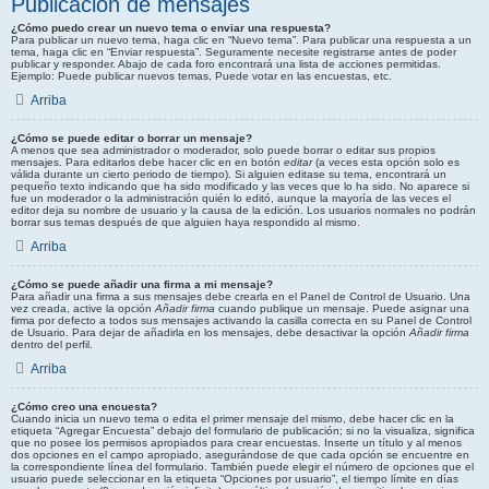
Publicación de mensajes
¿Cómo puedo crear un nuevo tema o enviar una respuesta?
Para publicar un nuevo tema, haga clic en “Nuevo tema”. Para publicar una respuesta a un
tema, haga clic en “Enviar respuesta”. Seguramente necesite registrarse antes de poder
publicar y responder. Abajo de cada foro encontrará una lista de acciones permitidas.
Ejemplo: Puede publicar nuevos temas, Puede votar en las encuestas, etc.
Arriba
¿Cómo se puede editar o borrar un mensaje?
A menos que sea administrador o moderador, solo puede borrar o editar sus propios
mensajes. Para editarlos debe hacer clic en en botón
editar
(a veces esta opción solo es
válida durante un cierto periodo de tiempo). Si alguien editase su tema, encontrará un
pequeño texto indicando que ha sido modificado y las veces que lo ha sido. No aparece si
fue un moderador o la administración quién lo editó, aunque la mayoría de las veces el
editor deja su nombre de usuario y la causa de la edición. Los usuarios normales no podrán
borrar sus temas después de que alguien haya respondido al mismo.
Arriba
¿Cómo se puede añadir una firma a mi mensaje?
Para añadir una firma a sus mensajes debe crearla en el Panel de Control de Usuario. Una
vez creada, active la opción
Añadir firma
cuando publique un mensaje. Puede asignar una
firma por defecto a todos sus mensajes activando la casilla correcta en su Panel de Control
de Usuario. Para dejar de añadirla en los mensajes, debe desactivar la opción
Añadir firma
dentro del perfil.
Arriba
¿Cómo creo una encuesta?
Cuando inicia un nuevo tema o edita el primer mensaje del mismo, debe hacer clic en la
etiqueta “Agregar Encuesta” debajo del formulario de publicación; si no la visualiza, significa
que no posee los permisos apropiados para crear encuestas. Inserte un título y al menos
dos opciones en el campo apropiado, asegurándose de que cada opción se encuentre en
la correspondiente línea del formulario. También puede elegir el número de opciones que el
usuario puede seleccionar en la etiqueta “Opciones por usuario”, el tiempo límite en días