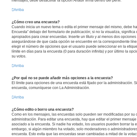
mensajes, debe desactivar la opción
Añadir firma
dentro del perfil.
Arriba
¿Cómo creo una encuesta?
Cuando inicia un nuevo tema o edita el primer mensaje del mismo, debe hac
Encuesta” debajo del formulario de publicación; si no la visualiza, signific
apropiados para crear encuestas. Inserte un título y al menos dos opcione
asegurándose de que cada opción se encuentre en la correspondiente líne
elegir el número de opciones que el usuario puede seleccionar en la etique
límite en días para la encuesta (0 para duración infinita) y por último la opc
su votos.
Arriba
¿Por qué no se puede añadir más opciones a la encuesta?
El límite para opciones de una encuesta está fijado por la administración. 
encuesta, comuníquese con La Administración.
Arriba
¿Cómo edito o borro una encuesta?
Como en los mensajes, las encuestas solo pueden ser modificadas por su c
administración. Para editar una encuesta, hay que editar el primer mensaje
asociado a la encuesta. Si nadie ha votado, los usuarios pueden borrar la e
embargo, si algún miembro ha votado, solo moderadores o administradores 
encuesta. Esto evita que las encuestas sean cambiadas a mitad de la votac