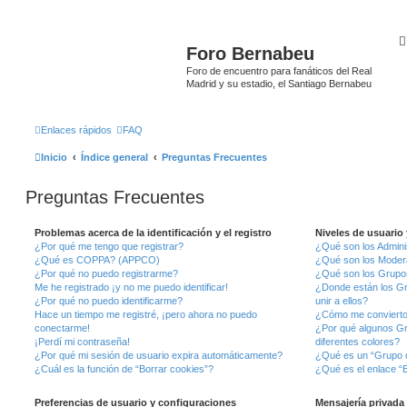
Foro Bernabeu
Foro de encuentro para fanáticos del Real
Madrid y su estadio, el Santiago Bernabeu
Enlaces rápidos
FAQ
Inicio
Índice general
Preguntas Frecuentes
Preguntas Frecuentes
Problemas acerca de la identificación y el registro
Niveles de usuario
¿Por qué me tengo que registrar?
¿Qué son los Admini
¿Qué es COPPA? (APPCO)
¿Qué son los Moder
¿Por qué no puedo registrarme?
¿Qué son los Grupo
Me he registrado ¡y no me puedo identificar!
¿Donde están los G
¿Por qué no puedo identificarme?
unir a ellos?
Hace un tiempo me registré, ¡pero ahora no puedo
¿Cómo me convierto
conectarme!
¿Por qué algunos G
¡Perdí mi contraseña!
diferentes colores?
¿Por qué mi sesión de usuario expira automáticamente?
¿Qué es un “Grupo 
¿Cuál es la función de “Borrar cookies”?
¿Qué es el enlace “E
Preferencias de usuario y configuraciones
Mensajería privada