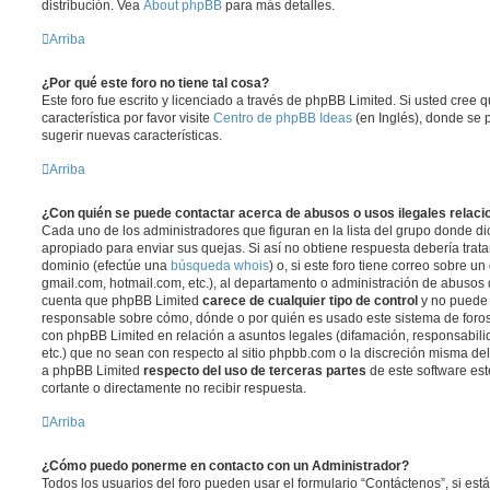
distribución. Vea
About phpBB
para más detalles.
Arriba
¿Por qué este foro no tiene tal cosa?
Este foro fue escrito y licenciado a través de phpBB Limited. Si usted cree
característica por favor visite
Centro de phpBB Ideas
(en Inglés), donde se 
sugerir nuevas características.
Arriba
¿Con quién se puede contactar acerca de abusos o usos ilegales relaci
Cada uno de los administradores que figuran en la lista del grupo donde di
apropiado para enviar sus quejas. Si así no obtiene respuesta debería trata
dominio (efectúe una
búsqueda whois
) o, si este foro tiene correo sobre u
gmail.com, hotmail.com, etc.), al departamento o administración de abusos d
cuenta que phpBB Limited
carece de cualquier tipo de control
y no puede
responsable sobre cómo, dónde o por quién es usado este sistema de foros
con phpBB Limited en relación a asuntos legales (difamación, responsabil
etc.) que no sean con respecto al sitio phpbb.com o la discreción misma de
a phpBB Limited
respecto del uso de terceras partes
de este software est
cortante o directamente no recibir respuesta.
Arriba
¿Cómo puedo ponerme en contacto con un Administrador?
Todos los usuarios del foro pueden usar el formulario “Contáctenos”, si está