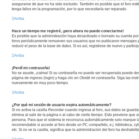
asegurarse de que no ha sido excluido. También es posible que el foro est
tenga fallos en la programación, por lo que necesitaría ser reparado.
Arriba
Hace un tiempo me registré, ¡pero ahora no puedo conectarme!
Es posible que la administración haya desactivado o borrado su cuenta po
foros periódicamente remueven sus usuarios que no publicaron mensajes p
reducir el peso de la base de datos. Si es así, registrese de nuevo y partici
Arriba
¡Perdí mi contraseña!
No se asuste, ¡calma! Si su contraseña no puede ser recuperada puede desac
página de ingreso (login) y haga clic en
Olvidé mi contraseña
. Siga las ins
nuevamente en muy poco tiempo.
Arriba
¿Por qué mi sesión de usuario expira automáticamente?
Si no activa la casilla
Recordar
cuando ingresa al foro, sus datos se guard
elimina al salir de la página o al cabo de cierto tiempo. Esto previene que
persona. Para que el sistema le reconozca automáticamente solo marque la 
recomendable si accede al foro desde un PC compartido, e.j. biblioteca, cy
etc. Si no ve la casilla, significa que la administración del foro ha deshabili