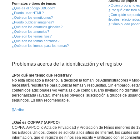
Acerca de phpBB
Formatos y tipos de temas
¿Quién programó est
¿Qué es el código BBCode?
¿Por qué este foro n
¿Puedo usar HTML?
¿Con quién se puede
¿Qué son los emoticonos?
ilegales relacionado
¿Puedo publicar imagenes?
¿Cómo puedo ponerm
¿Qué son los anuncios globales?
¿Qué son los anuncios?
¿Qué son los temas fijos?
¿Qué son los temas cerrados?
¿Qué son los iconos para los temas?
Problemas acerca de la identificación y el registro
¿Por qué me tengo que registrar?
No está obligado a hacerlo, la decisión la toman los Administradores y Mo
necesitará registrarse para publicar temas y respuestas. Sin embargo, estar
contenidos adicionales y/o ventajas que como usuario invitado no disfrutar
personalizada (avatar), mensajes privados, suscripción a grupos de usuario
segundos. Es muy recomendable.
Arriba
¿Qué es COPPA? (APPCO)
COPPA, APPCO, o Acta de Privacidad y Protección de Niños menores de 13
los Estados Unidos, donde se solicita a los sitios de Internet, los cuales so
información, que el registro de niños sea escrito y ratificado con el consen