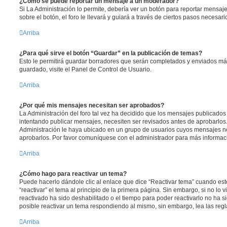
¿Cómo se puede reportar un mensaje a un moderador?
Si La Administración lo permite, debería ver un botón para reportar mensaj
sobre el botón, el foro le llevará y guiará a través de ciertos pasos necesar
Arriba
¿Para qué sirve el botón “Guardar” en la publicación de temas?
Esto le permitirá guardar borradores que serán completados y enviados más
guardado, visite el Panel de Control de Usuario.
Arriba
¿Por qué mis mensajes necesitan ser aprobados?
La Administración del foro tal vez ha decidido que los mensajes publicados 
intentando publicar mensajes, necesiten ser revisados antes de aprobarlos
Administración le haya ubicado en un grupo de usuarios cuyos mensajes ne
aprobarlos. Por favor comuníquese con el administrador para más informaci
Arriba
¿Cómo hago para reactivar un tema?
Puede hacerlo dándole clic al enlace que dice “Reactivar tema” cuando es
“reactivar” el tema al principio de la primera página. Sin embargo, si no lo 
reactivado ha sido deshabilitado o el tiempo para poder reactivarlo no ha 
posible reactivar un tema respondiendo al mismo, sin embargo, lea las regla
Arriba