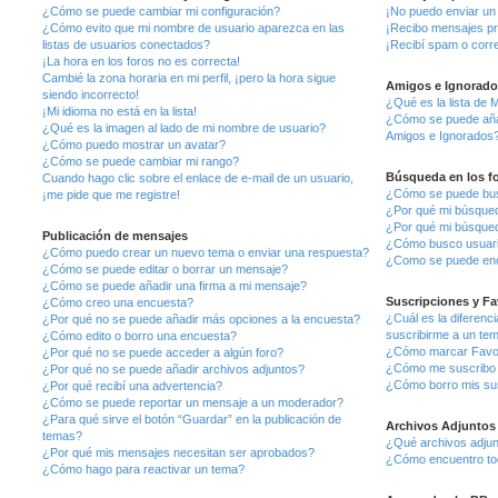
¿Cómo se puede cambiar mi configuración?
¡No puedo enviar un
¿Cómo evito que mi nombre de usuario aparezca en las
¡Recibo mensajes pr
listas de usuarios conectados?
¡Recibí spam o corre
¡La hora en los foros no es correcta!
Cambié la zona horaria en mi perfil, ¡pero la hora sigue
Amigos e Ignorado
siendo incorrecto!
¿Qué es la lista de 
¡Mi idioma no está en la lista!
¿Cómo se puede añadi
¿Qué es la imagen al lado de mi nombre de usuario?
Amigos e Ignorados
¿Cómo puedo mostrar un avatar?
¿Cómo se puede cambiar mi rango?
Búsqueda en los f
Cuando hago clic sobre el enlace de e-mail de un usuario,
¿Cómo se puede busc
¡me pide que me registre!
¿Por qué mi búsqued
¿Por qué mi búsqued
Publicación de mensajes
¿Cómo busco usuar
¿Cómo puedo crear un nuevo tema o enviar una respuesta?
¿Como se puede enc
¿Cómo se puede editar o borrar un mensaje?
¿Cómo se puede añadir una firma a mi mensaje?
Suscripciones y Fa
¿Cómo creo una encuesta?
¿Cuál es la diferenc
¿Por qué no se puede añadir más opciones a la encuesta?
suscribirme a un te
¿Cómo edito o borro una encuesta?
¿Cómo marcar Favori
¿Por qué no se puede acceder a algún foro?
¿Cómo me suscribo a
¿Por qué no se puede añadir archivos adjuntos?
¿Cómo borro mis su
¿Por qué recibí una advertencia?
¿Cómo se puede reportar un mensaje a un moderador?
¿Para qué sirve el botón “Guardar” en la publicación de
Archivos Adjuntos
temas?
¿Qué archivos adjunt
¿Por qué mis mensajes necesitan ser aprobados?
¿Cómo encuentro tod
¿Cómo hago para reactivar un tema?