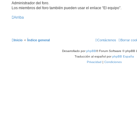
Administrador del foro.
Los miembros del foro también pueden usar el enlace “El equipo”.
Arriba
Inicio
Índice general
Contáctenos
Borrar coo
Desarrollado por
phpBB
® Forum Software © phpBB L
Traducción al español por
phpBB España
Privacidad
|
Condiciones