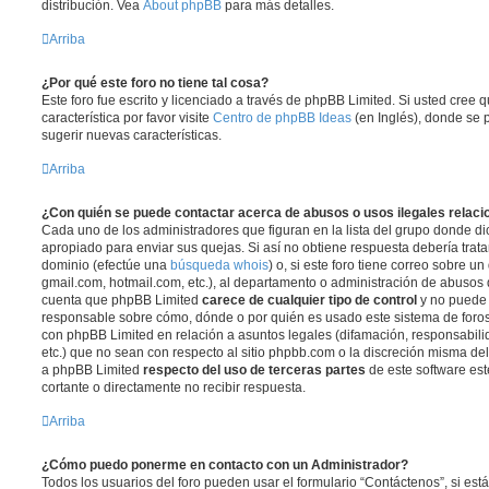
distribución. Vea
About phpBB
para más detalles.
Arriba
¿Por qué este foro no tiene tal cosa?
Este foro fue escrito y licenciado a través de phpBB Limited. Si usted cree
característica por favor visite
Centro de phpBB Ideas
(en Inglés), donde se 
sugerir nuevas características.
Arriba
¿Con quién se puede contactar acerca de abusos o usos ilegales relaci
Cada uno de los administradores que figuran en la lista del grupo donde di
apropiado para enviar sus quejas. Si así no obtiene respuesta debería trata
dominio (efectúe una
búsqueda whois
) o, si este foro tiene correo sobre u
gmail.com, hotmail.com, etc.), al departamento o administración de abusos d
cuenta que phpBB Limited
carece de cualquier tipo de control
y no puede
responsable sobre cómo, dónde o por quién es usado este sistema de foros
con phpBB Limited en relación a asuntos legales (difamación, responsabil
etc.) que no sean con respecto al sitio phpbb.com o la discreción misma de
a phpBB Limited
respecto del uso de terceras partes
de este software est
cortante o directamente no recibir respuesta.
Arriba
¿Cómo puedo ponerme en contacto con un Administrador?
Todos los usuarios del foro pueden usar el formulario “Contáctenos”, si está