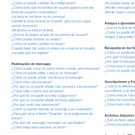
¿Cómo se puede cambiar mi configuración?
¡No puedo enviar un
¿Cómo evito que mi nombre de usuario aparezca en las
¡Recibo mensajes pr
listas de usuarios conectados?
¡Recibí spam o corre
¡La hora en los foros no es correcta!
Cambié la zona horaria en mi perfil, ¡pero la hora sigue
Amigos e Ignorado
siendo incorrecto!
¿Qué es la lista de 
¡Mi idioma no está en la lista!
¿Cómo se puede añadi
¿Qué es la imagen al lado de mi nombre de usuario?
Amigos e Ignorados
¿Cómo puedo mostrar un avatar?
¿Cómo se puede cambiar mi rango?
Búsqueda en los f
Cuando hago clic sobre el enlace de e-mail de un usuario,
¿Cómo se puede busc
¡me pide que me registre!
¿Por qué mi búsqued
¿Por qué mi búsqued
Publicación de mensajes
¿Cómo busco usuar
¿Cómo puedo crear un nuevo tema o enviar una respuesta?
¿Como se puede enc
¿Cómo se puede editar o borrar un mensaje?
¿Cómo se puede añadir una firma a mi mensaje?
Suscripciones y Fa
¿Cómo creo una encuesta?
¿Cuál es la diferenc
¿Por qué no se puede añadir más opciones a la encuesta?
suscribirme a un te
¿Cómo edito o borro una encuesta?
¿Cómo marcar Favori
¿Por qué no se puede acceder a algún foro?
¿Cómo me suscribo a
¿Por qué no se puede añadir archivos adjuntos?
¿Cómo borro mis su
¿Por qué recibí una advertencia?
¿Cómo se puede reportar un mensaje a un moderador?
¿Para qué sirve el botón “Guardar” en la publicación de
Archivos Adjuntos
temas?
¿Qué archivos adjunt
¿Por qué mis mensajes necesitan ser aprobados?
¿Cómo encuentro tod
¿Cómo hago para reactivar un tema?