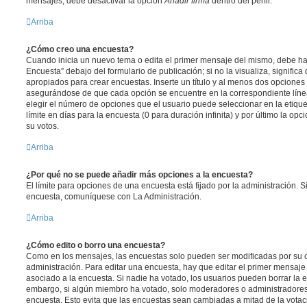
mensajes, debe desactivar la opción
Añadir firma
dentro del perfil.
Arriba
¿Cómo creo una encuesta?
Cuando inicia un nuevo tema o edita el primer mensaje del mismo, debe hac
Encuesta” debajo del formulario de publicación; si no la visualiza, signific
apropiados para crear encuestas. Inserte un título y al menos dos opcione
asegurándose de que cada opción se encuentre en la correspondiente líne
elegir el número de opciones que el usuario puede seleccionar en la etique
límite en días para la encuesta (0 para duración infinita) y por último la opc
su votos.
Arriba
¿Por qué no se puede añadir más opciones a la encuesta?
El límite para opciones de una encuesta está fijado por la administración. 
encuesta, comuníquese con La Administración.
Arriba
¿Cómo edito o borro una encuesta?
Como en los mensajes, las encuestas solo pueden ser modificadas por su c
administración. Para editar una encuesta, hay que editar el primer mensaje
asociado a la encuesta. Si nadie ha votado, los usuarios pueden borrar la e
embargo, si algún miembro ha votado, solo moderadores o administradores 
encuesta. Esto evita que las encuestas sean cambiadas a mitad de la votac