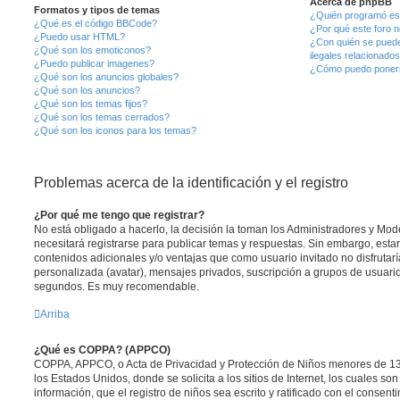
Acerca de phpBB
Formatos y tipos de temas
¿Quién programó est
¿Qué es el código BBCode?
¿Por qué este foro n
¿Puedo usar HTML?
¿Con quién se puede
¿Qué son los emoticonos?
ilegales relacionado
¿Puedo publicar imagenes?
¿Cómo puedo ponerm
¿Qué son los anuncios globales?
¿Qué son los anuncios?
¿Qué son los temas fijos?
¿Qué son los temas cerrados?
¿Qué son los iconos para los temas?
Problemas acerca de la identificación y el registro
¿Por qué me tengo que registrar?
No está obligado a hacerlo, la decisión la toman los Administradores y Mo
necesitará registrarse para publicar temas y respuestas. Sin embargo, estar
contenidos adicionales y/o ventajas que como usuario invitado no disfrutar
personalizada (avatar), mensajes privados, suscripción a grupos de usuario
segundos. Es muy recomendable.
Arriba
¿Qué es COPPA? (APPCO)
COPPA, APPCO, o Acta de Privacidad y Protección de Niños menores de 13
los Estados Unidos, donde se solicita a los sitios de Internet, los cuales so
información, que el registro de niños sea escrito y ratificado con el consen