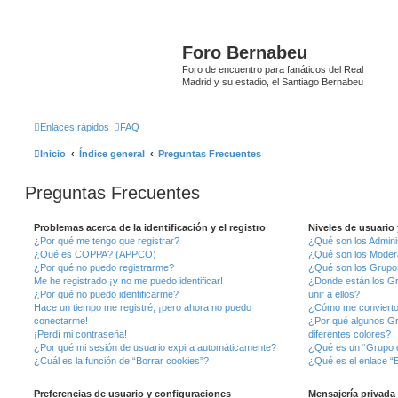
Foro Bernabeu
Foro de encuentro para fanáticos del Real
Madrid y su estadio, el Santiago Bernabeu
Enlaces rápidos
FAQ
Inicio
Índice general
Preguntas Frecuentes
Preguntas Frecuentes
Problemas acerca de la identificación y el registro
Niveles de usuario
¿Por qué me tengo que registrar?
¿Qué son los Admini
¿Qué es COPPA? (APPCO)
¿Qué son los Moder
¿Por qué no puedo registrarme?
¿Qué son los Grupo
Me he registrado ¡y no me puedo identificar!
¿Donde están los G
¿Por qué no puedo identificarme?
unir a ellos?
Hace un tiempo me registré, ¡pero ahora no puedo
¿Cómo me convierto
conectarme!
¿Por qué algunos G
¡Perdí mi contraseña!
diferentes colores?
¿Por qué mi sesión de usuario expira automáticamente?
¿Qué es un “Grupo 
¿Cuál es la función de “Borrar cookies”?
¿Qué es el enlace “E
Preferencias de usuario y configuraciones
Mensajería privada