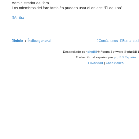
Administrador del foro.
Los miembros del foro también pueden usar el enlace “El equipo”.
Arriba
Inicio
Índice general
Contáctenos
Borrar coo
Desarrollado por
phpBB
® Forum Software © phpBB L
Traducción al español por
phpBB España
Privacidad
|
Condiciones