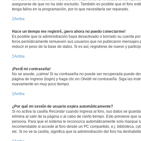
asegurarse de que no ha sido excluido. También es posible que el foro est
tenga fallos en la programación, por lo que necesitaría ser reparado.
Arriba
Hace un tiempo me registré, ¡pero ahora no puedo conectarme!
Es posible que la administración haya desactivado o borrado su cuenta po
foros periódicamente remueven sus usuarios que no publicaron mensajes p
reducir el peso de la base de datos. Si es así, registrese de nuevo y partici
Arriba
¡Perdí mi contraseña!
No se asuste, ¡calma! Si su contraseña no puede ser recuperada puede desac
página de ingreso (login) y haga clic en
Olvidé mi contraseña
. Siga las ins
nuevamente en muy poco tiempo.
Arriba
¿Por qué mi sesión de usuario expira automáticamente?
Si no activa la casilla
Recordar
cuando ingresa al foro, sus datos se guard
elimina al salir de la página o al cabo de cierto tiempo. Esto previene que
persona. Para que el sistema le reconozca automáticamente solo marque la 
recomendable si accede al foro desde un PC compartido, e.j. biblioteca, cy
etc. Si no ve la casilla, significa que la administración del foro ha deshabili