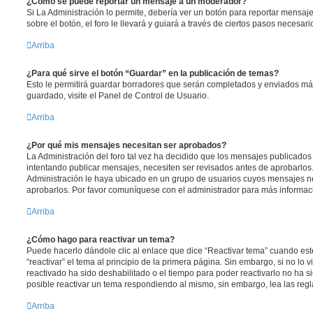
¿Cómo se puede reportar un mensaje a un moderador?
Si La Administración lo permite, debería ver un botón para reportar mensaj
sobre el botón, el foro le llevará y guiará a través de ciertos pasos necesar
Arriba
¿Para qué sirve el botón “Guardar” en la publicación de temas?
Esto le permitirá guardar borradores que serán completados y enviados más
guardado, visite el Panel de Control de Usuario.
Arriba
¿Por qué mis mensajes necesitan ser aprobados?
La Administración del foro tal vez ha decidido que los mensajes publicados 
intentando publicar mensajes, necesiten ser revisados antes de aprobarlos
Administración le haya ubicado en un grupo de usuarios cuyos mensajes ne
aprobarlos. Por favor comuníquese con el administrador para más informaci
Arriba
¿Cómo hago para reactivar un tema?
Puede hacerlo dándole clic al enlace que dice “Reactivar tema” cuando es
“reactivar” el tema al principio de la primera página. Sin embargo, si no lo 
reactivado ha sido deshabilitado o el tiempo para poder reactivarlo no ha 
posible reactivar un tema respondiendo al mismo, sin embargo, lea las regla
Arriba