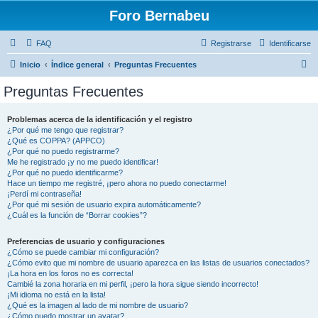
Foro Bernabeu
FAQ
Registrarse
Identificarse
B
Inicio
Índice general
Preguntas Frecuentes
u
Preguntas Frecuentes
s
c
Problemas acerca de la identificación y el registro
¿Por qué me tengo que registrar?
a
¿Qué es COPPA? (APPCO)
r
¿Por qué no puedo registrarme?
Me he registrado ¡y no me puedo identificar!
¿Por qué no puedo identificarme?
Hace un tiempo me registré, ¡pero ahora no puedo conectarme!
¡Perdí mi contraseña!
¿Por qué mi sesión de usuario expira automáticamente?
¿Cuál es la función de “Borrar cookies”?
Preferencias de usuario y configuraciones
¿Cómo se puede cambiar mi configuración?
¿Cómo evito que mi nombre de usuario aparezca en las listas de usuarios conectados?
¡La hora en los foros no es correcta!
Cambié la zona horaria en mi perfil, ¡pero la hora sigue siendo incorrecto!
¡Mi idioma no está en la lista!
¿Qué es la imagen al lado de mi nombre de usuario?
¿Cómo puedo mostrar un avatar?