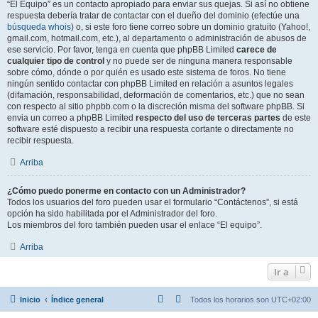
“El Equipo” es un contacto apropiado para enviar sus quejas. Si así no obtiene
respuesta debería tratar de contactar con el dueño del dominio (efectúe una
búsqueda whois
) o, si este foro tiene correo sobre un dominio gratuito (Yahoo!,
gmail.com, hotmail.com, etc.), al departamento o administración de abusos de
ese servicio. Por favor, tenga en cuenta que phpBB Limited
carece de
cualquier tipo de control
y no puede ser de ninguna manera responsable
sobre cómo, dónde o por quién es usado este sistema de foros. No tiene
ningún sentido contactar con phpBB Limited en relación a asuntos legales
(difamación, responsabilidad, deformación de comentarios, etc.) que no sean
con respecto al sitio phpbb.com o la discreción misma del software phpBB. Si
envia un correo a phpBB Limited
respecto del uso de terceras partes
de este
software esté dispuesto a recibir una respuesta cortante o directamente no
recibir respuesta.
Arriba
¿Cómo puedo ponerme en contacto con un Administrador?
Todos los usuarios del foro pueden usar el formulario “Contáctenos”, si está
opción ha sido habilitada por el Administrador del foro.
Los miembros del foro también pueden usar el enlace “El equipo”.
Arriba
Ir a
Inicio
Índice general
Todos los horarios son
UTC+02:00